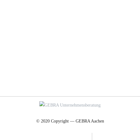
© 2020 Copy­right — GEBRA Aachen