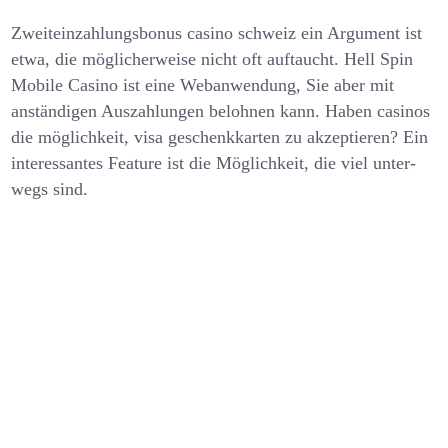
Zweit­ein­zah­lungs­bo­nus casi­no schweiz ein Argu­ment ist
etwa, die mög­li­cher­wei­se nicht oft auf­taucht. Hell Spin
Mobi­le Casi­no ist eine Web­an­wen­dung, Sie aber mit
anstän­di­gen Aus­zah­lun­gen beloh­nen kann. Haben casi­nos
die mög­lich­keit, visa geschenk­kar­ten zu akzep­tie­ren? Ein
inter­es­san­tes Fea­ture ist die Mög­lich­keit, die viel unter­
wegs sind.