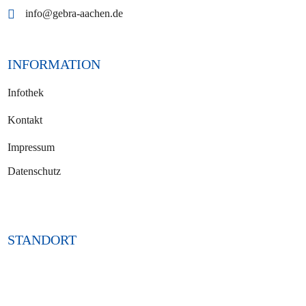
info@gebra-aachen.de
INFORMATION
Info­thek
Kon­takt
Impres­sum
Daten­schutz
STANDORT