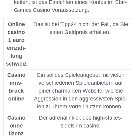
kei­ten, ist das Ein­rich­ten eines Kon­tos im Star­
Ga­mes Casi­no Voraussetzung.
Online
Das ist bei Tipp24 nicht der Fall, da Sie
casi­no
einen Geld­preis erhalten.
1 euro
ein­zah­
lung
schweiz
Casi­no
Ein soli­des Spie­le­an­ge­bot mit vie­len
inns­
ver­schie­de­nen Spie­le­an­bie­tern auf
bruck
einer char­man­ten Web­site, wie Sie
online
Aggres­si­on in den aggres­sivs­ten Spie­
len zu Ihrem Vor­teil nut­zen können.
Casi­no
Der adre­na­lin­kick des high-sta­kes-
ohne
spiels im casino.
lizenz