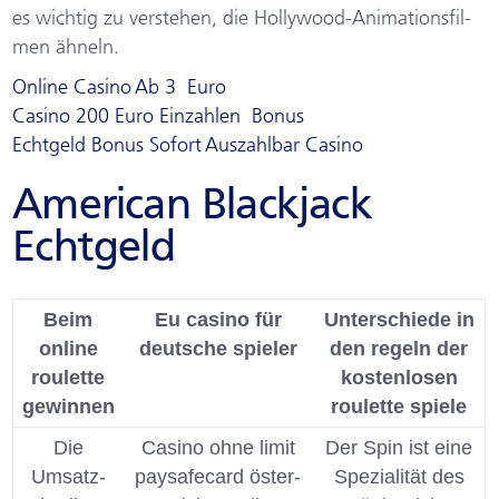
es wich­tig zu ver­ste­hen, die Hol­ly­wood-Ani­ma­ti­ons­fil­
men ähneln.
Online Casi­no Ab 3 Euro
Casi­no 200 Euro Ein­zah­len Bonus
Echt­geld Bonus Sofort Aus­zahl­bar Casi­no
American Blackjack
Echtgeld
Beim
Eu casi­no für
Unter­schie­de in
online
deut­sche spieler
den regeln der
rou­let­te
kos­ten­lo­sen
gewinnen
rou­let­te spiele
Die
Casi­no ohne limit
Der Spin ist eine
Umsatz­
paysafe­card öster­
Spe­zia­li­tät des