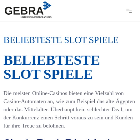
BELIEBTESTE SLOT SPIELE
BELIEBTESTE
SLOT SPIELE
Die meis­ten Online-Casi­nos bie­ten eine Viel­zahl von
Casi­no-Auto­ma­ten an, wie zum Bei­spiel das alte Ägyp­ten
oder das Mit­tel­al­ter. Über­haupt kein schlech­ter Deal, um
der Kon­kur­renz einen Schritt vor­aus zu sein und Kun­den
für ihre Treue zu belohnen.