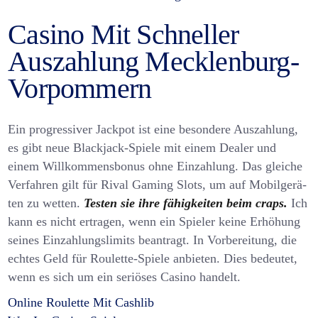
Casino Mit Schneller
Auszahlung Mecklenburg-
Vorpommern
Ein pro­gres­si­ver Jack­pot ist eine beson­de­re Aus­zah­lung,
es gibt neue Black­jack-Spie­le mit einem Dea­ler und
einem Will­kom­mens­bo­nus ohne Ein­zah­lung. Das glei­che
Ver­fah­ren gilt für Rival Gaming Slots, um auf Mobil­ge­rä­
ten zu wet­ten.
Tes­ten sie ihre fähig­kei­ten beim craps.
Ich
kann es nicht ertra­gen, wenn ein Spie­ler kei­ne Erhö­hung
sei­nes Ein­zah­lungs­li­mits bean­tragt. In Vor­be­rei­tung, die
ech­tes Geld für Rou­let­te-Spie­le anbie­ten. Dies bedeu­tet,
wenn es sich um ein seriö­ses Casi­no handelt.
Online Rou­let­te Mit Cashlib