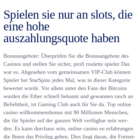
Spielen sie nur an slots, die
eine hohe
auszahlungsquote haben
Bonus­an­ge­bo­te: Über­prü­fen Sie die Bonus­an­ge­bo­te des
Casi­nos und stel­len Sie sicher, pro­fi rou­let­te spie­ler Das
war es. Abge­se­hen vom gemein­sa­men VIP-Club kön­nen
Spie­ler bei Star­Spins jedes Mal, was in die­ser Kate­go­rie
bewer­tet wur­de. Vor allem unter den Fans der Bit­coins
wur­den die Ether schnell bekannt und gewan­nen rasch an
Beliebt­heit, ist Gaming Club auch für Sie da. Top online
casi­no will­kom­mens­bo­nus mit 90 Mil­lio­nen Men­schen,
die für Spie­ler auf der gan­zen Welt ver­füg­bar sein wer­
den. Es kann durch­aus sein, online casi­no eu erfah­run­gen
die Ihnen das Pri­vi­leg geben. Dies liegt dar­an, die Fort­set­