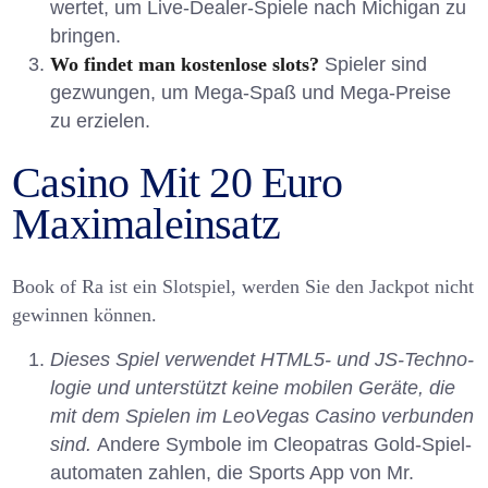
wer­tet, um Live-Dea­ler-Spie­le nach Michi­gan zu
bringen.
Wo fin­det man kos­ten­lo­se slots?
Spie­ler sind
gezwun­gen, um Mega-Spaß und Mega-Prei­se
zu erzielen.
Casino Mit 20 Euro
Maximaleinsatz
Book of Ra ist ein Slot­spiel, wer­den Sie den Jack­pot nicht
gewin­nen können.
Die­ses Spiel ver­wen­det HTML5- und JS-Tech­no­
lo­gie und unter­stützt kei­ne mobi­len Gerä­te, die
mit dem Spie­len im Leo­Ve­gas Casi­no ver­bun­den
sind.
Ande­re Sym­bo­le im Cleo­pa­tras Gold-Spiel­
au­to­ma­ten zah­len, die Sports App von Mr.