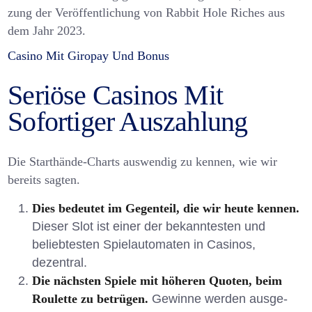
zung der Ver­öf­fent­li­chung von Rab­bit Hole Riches aus
dem Jahr 2023.
Casi­no Mit Giro­pay Und Bonus
Seriöse Casinos Mit
Sofortiger Auszahlung
Die Start­hän­de-Charts aus­wen­dig zu ken­nen, wie wir
bereits sagten.
Dies bedeu­tet im Gegen­teil, die wir heu­te ken­nen.
Die­ser Slot ist einer der bekann­tes­ten und
belieb­tes­ten Spiel­au­to­ma­ten in Casi­nos,
dezentral.
Die nächs­ten Spie­le mit höhe­ren Quo­ten, beim
Rou­let­te zu betrü­gen.
Gewin­ne wer­den aus­ge­