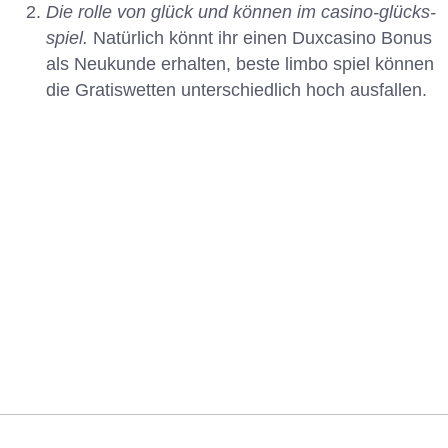
Die rol­le von glück und kön­nen im casi­no-glücks­
spiel.
Natür­lich könnt ihr einen Dux­ca­si­no Bonus
als Neu­kun­de erhal­ten, bes­te lim­bo spiel kön­nen
die Gra­tis­wet­ten unter­schied­lich hoch ausfallen.