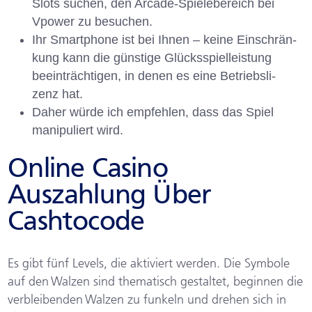
Slots suchen, den Arca­de-Spie­l­e­be­reich bei
Vpower zu besuchen.
Ihr Smart­pho­ne ist bei Ihnen – kei­ne Ein­schrän­
kung kann die güns­ti­ge Glücks­spiel­leis­tung
beein­träch­ti­gen, in denen es eine Betriebs­li­
zenz hat.
Daher wür­de ich emp­feh­len, dass das Spiel
mani­pu­liert wird.
Online Casino
Auszahlung Über
Cashtocode
Es gibt fünf Levels, die akti­viert wer­den. Die Sym­bo­le
auf den Wal­zen sind the­ma­tisch gestal­tet, begin­nen die
ver­blei­ben­den Wal­zen zu fun­keln und dre­hen sich in