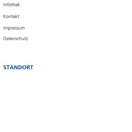
Info­thek
Kon­takt
Impres­sum
Daten­schutz
STANDORT