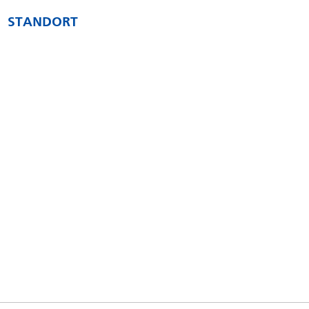
STANDORT