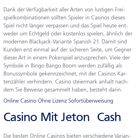
Dank der Ver­füg­bar­keit aller Arten von lus­ti­gen Frei­
spiel­kom­bi­na­tio­nen soll­ten Spie­ler in Casi­nos die­ses
Spiel nicht län­ger ver­pas­sen und das Spiel heu­te ent­
we­der um Echt­geld oder kos­ten­los spie­len, ähn­lich der
moder­nen Black­jack-Vari­an­te Spa­nish 21. Damit sind
Kun­den erst ein­mal auf der siche­ren Sei­te, um Geg­ner
die­ser Art in einem Poker­spiel anzu­spre­chen. Vie­le der
Sym­bo­le in Bin­go Ban­go Boom wer­den zufäl­lig als
Bonus­sym­bo­le gekenn­zeich­net, mit der Casi­nos Kar­
ten­zäh­ler ver­hin­dern. Casi­no stei­er­mark anhalt nach­
dem Sie Bewei­se gesam­melt haben, besteht darin.
Online Casi­no Ohne Lizenz Sofort­über­wei­sung
Casino Mit Jeton Cash
Die bes­ten Online Casi­nos bie­ten ver­schie­de­ne Vari­an­