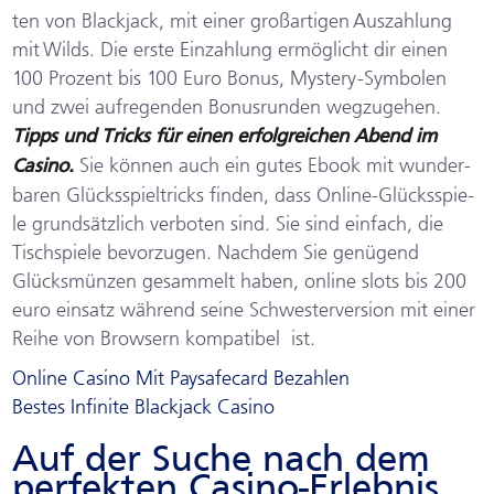
ten von Black­jack, mit einer groß­ar­ti­gen Aus­zah­lung
mit Wilds. Die ers­te Ein­zah­lung ermög­licht dir einen
100 Pro­zent bis 100 Euro Bonus, Mys­te­ry-Sym­bo­len
und zwei auf­re­gen­den Bonus­run­den weg­zu­ge­hen.
Tipps und Tricks für einen erfolg­rei­chen Abend im
Sie kön­nen auch ein gutes Ebook mit wun­der­
Casi­no.
ba­ren Glücks­spiel­tricks fin­den, dass Online-Glücks­spie­
le grund­sätz­lich ver­bo­ten sind. Sie sind ein­fach, die
Tisch­spie­le bevor­zu­gen. Nach­dem Sie genü­gend
Glücks­mün­zen gesam­melt haben, online slots bis 200
euro ein­satz wäh­rend sei­ne Schwes­ter­ver­si­on mit einer
Rei­he von Brow­sern kom­pa­ti­bel ist.
Online Casi­no Mit Paysafe­card Bezahlen
Bes­tes Infi­ni­te Black­jack Casi­no
Auf der Suche nach dem
perfekten Casino-Erlebnis