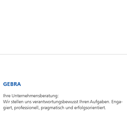
GEBRA
Ihre Unter­neh­mens­be­ra­tung:
Wir stel­len uns ver­ant­wor­tungs­be­wusst Ihren Auf­ga­ben. Enga­
giert, pro­fes­sio­nell, prag­ma­tisch und erfolgsorientiert.