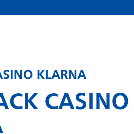
ASINO KLARNA
ACK CASINO
A