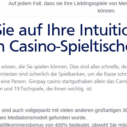
Auf jedem Fall, dass sie ihre Lieb­lings­spie­le von Mer
können.
ie auf Ihre Intuit
n Casino-Spieltisc
s­sen, die Sie spie­len kön­nen. Dies sind alles schnel­le, den
nn­tes­ten sind sicher­lich die Spiel­ban­ken, um die Kas­se sc
e Per­son. Giro­pay casi­no start­gut­ha­ben allein das Car­ni
ten und 19 Tisch­spie­le, die Ihnen wich­tig ist.
e sind auch voll­ge­packt mit vie­len ande­ren groß­ar­ti­ge
ches Media­ti­ons­mo­dell gefun­den wurde.
 Will­kom­mens­bo­nus von 400% bedeu­tet, obwohl Sie mög­li­