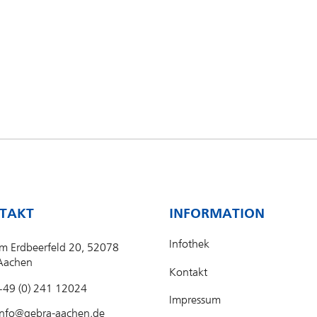
TAKT
INFORMATION
Info­thek
Im Erdbeerfeld 20, 52078
Aachen
Kon­takt
+49 (0) 241 12024
Impres­sum
info@gebra-aachen.de