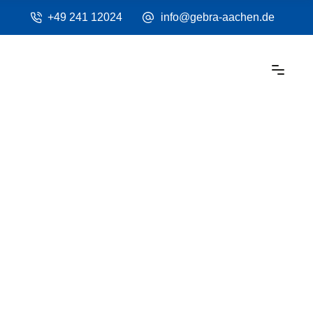
+49 241 12024
info@gebra-aachen.de