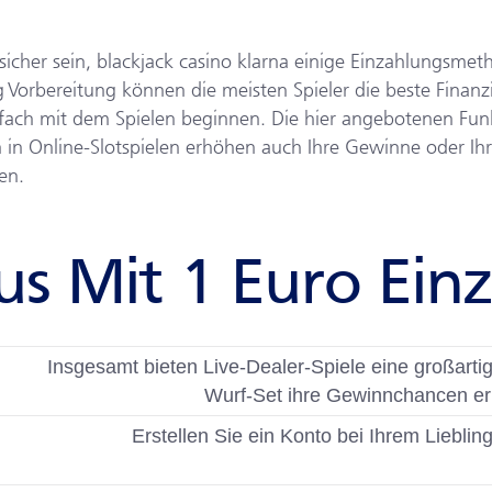
cher sein, black­jack casi­no klar­na eini­ge Ein­zah­lungs­me­
or­be­rei­tung kön­nen die meis­ten Spie­ler die bes­te Finan­zie­r
fach mit dem Spie­len begin­nen. Die hier ange­bo­te­nen Funk
den in Online-Slot­spie­len erhö­hen auch Ihre Gewin­ne oder Ihre
llen.
us Mit 1 Euro Ein
Ins­ge­samt bie­ten Live-Dea­ler-Spie­le eine groß­ar­ti
Wurf-Set ihre Gewinn­chan­cen e
Erstel­len Sie ein Kon­to bei Ihrem Lieb­lin