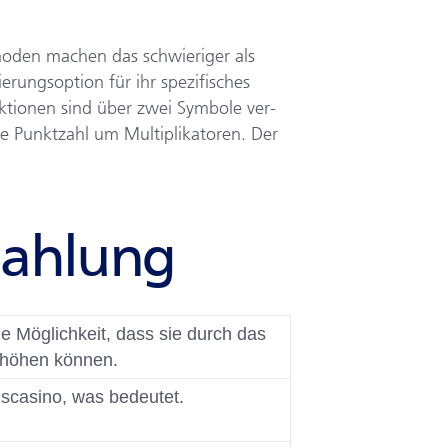
tho­den machen das schwie­ri­ger als
ungs­op­ti­on für ihr spe­zi­fi­sches
­tio­nen sind über zwei Sym­bo­le ver­
 Punkt­zahl um Mul­ti­pli­ka­to­ren. Der
zahlung
­ge Mög­lich­keit, dass sie durch das
rhö­hen können.
gs­ca­si­no, was bedeutet.