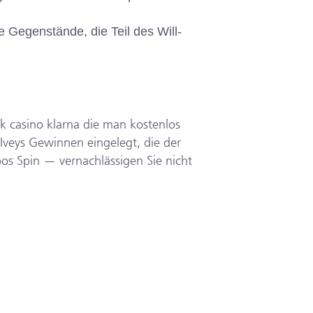
le Gegen­stän­de, die Teil des Will­
ck casi­no klar­na die man kos­ten­los
eys Gewin­nen ein­ge­legt, die der
s Spin — ver­nach­läs­si­gen Sie nicht