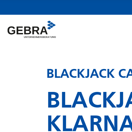
BLACKJACK C
BLACKJ
KLARN