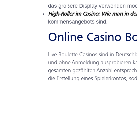
das grö­ße­re Dis­play ver­wen­den mö
High-Rol­ler im Casi­no: Wie man in der
kom­mens­an­ge­bots sind.
Online Casino B
Live Rou­let­te Casi­nos sind in Deutsch­l
und ohne Anmel­dung aus­pro­bie­ren k
gesam­ten gezähl­ten Anzahl ent­spre­ch
die Erstel­lung eines Spie­ler­kon­tos,