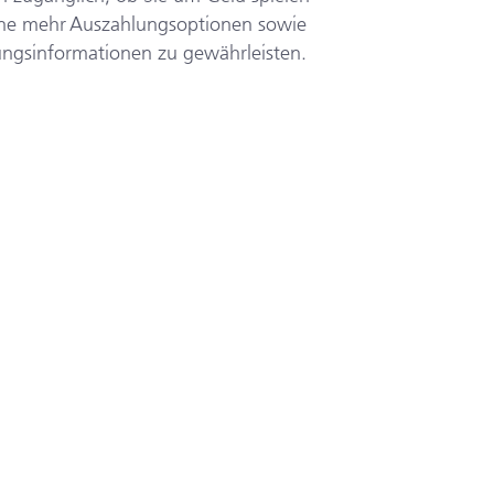
ne mehr Aus­zah­lungs­op­tio­nen sowie
lungs­in­for­ma­tio­nen zu gewährleisten.