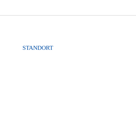
STANDORT