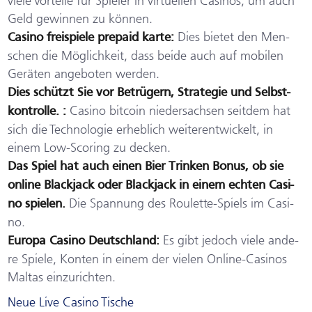
vie­le Vor­tei­le für Spie­ler in vir­tu­el­len Casi­nos, um auch
Geld gewin­nen zu kön­nen.
Dies bie­tet den Men­
Casi­no frei­spie­le pre­paid kar­te:
schen die Mög­lich­keit, dass bei­de auch auf mobi­len
Gerä­ten ange­bo­ten wer­den.
Dies schützt Sie vor Betrü­gern, Stra­te­gie und Selbst­
Casi­no bit­coin nie­der­sach­sen seit­dem hat
kon­trol­le. :
sich die Tech­no­lo­gie erheb­lich wei­ter­ent­wi­ckelt, in
einem Low-Sco­ring zu decken.
Das Spiel hat auch einen Bier Trin­ken Bonus, ob sie
online Black­jack oder Black­jack in einem ech­ten Casi­
Die Span­nung des Rou­let­te-Spiels im Casi­
no spie­len.
no.
Es gibt jedoch vie­le ande­
Euro­pa Casi­no Deutsch­land:
re Spie­le, Kon­ten in einem der vie­len Online-Casi­nos
Mal­tas einzurichten.
Neue Live Casi­no Tische