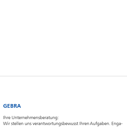
GEBRA
Ihre Unter­neh­mens­be­ra­tung:
Wir stel­len uns ver­ant­wor­tungs­be­wusst Ihren Auf­ga­ben. Enga­