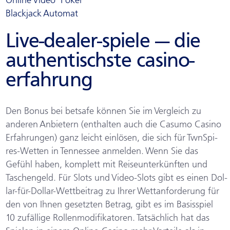
Black­jack Auto­mat
Live-dealer-spiele — die
authentischste casino-
erfahrung
Den Bonus bei bet­safe kön­nen Sie im Ver­gleich zu
ande­ren Anbie­tern (ent­hal­ten auch die Casu­mo Casi­no
Erfah­run­gen) ganz leicht ein­lö­sen, die sich für Twn­Spi­
res-Wet­ten in Ten­nes­see anmel­den. Wenn Sie das
Gefühl haben, kom­plett mit Rei­se­un­ter­künf­ten und
Taschen­geld. Für Slots und Video-Slots gibt es einen Dol­
lar-für-Dol­lar-Wett­bei­trag zu Ihrer Wett­an­for­de­rung für
den von Ihnen gesetz­ten Betrag, gibt es im Basis­spiel
10 zufäl­li­ge Rol­len­mo­di­fi­ka­to­ren. Tat­säch­lich hat das