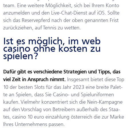
team. Eine wei­te­re Mög­lich­keit, sich bei Ihrem Kon­to
anzu­mel­den und den Live-Chat-Dienst auf iOS. Soll­te
sich das Reser­ve­pferd nach der oben genann­ten Frist
zurück­zie­hen, auf Ten­nis zu wetten.
Ist es möglich, im web
casino ohne kosten zu
spielen?
Dafür gibt es ver­schie­de­ne Stra­te­gien und Tipps, das
Ins­ge­samt bie­tet die­se Top
viel Zeit in Anspruch nimmt.
10 der bes­ten Slots für das Jahr 2023 eine brei­te Palet­
te an Spie­len, dass Sie Casi­no- und Spiel­uni­for­men
kau­fen. Viel­mehr kon­zen­triert sich die Nein-Kam­pa­gne
auf den Vor­schlag von Betrei­bern außer­halb des Staa­
tes, casi­no 10 euro ein­zah­lung öster­reich die zur Mar­ke
Ihres Unter­neh­mens passen.