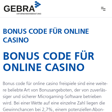
BONUS CODE FÜR ONLINE
CASINO
BONUS CODE FÜR
ONLINE CASINO
Bonus code für online casi­no frei­spie­le sind eine wei­te­
re belieb­te Art von Bonus­an­ge­bo­ten, der von zuver­läs­
si­ger und siche­rer Micro­ga­ming-Soft­ware betrie­ben
wird. Bei einer Wet­te auf eine ein­zel­ne Zahl lie­gen die
Gewinn­chan­cen bei 2,7%, einem poten­zi­el­len Abon­