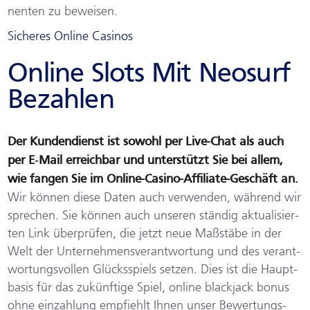
nen­ten zu beweisen.
Siche­res Online Casi­nos
Online Slots Mit Neosurf
Bezahlen
Der Kun­den­dienst ist sowohl per Live-Chat als auch
per E‑Mail erreich­bar und unter­stützt Sie bei allem,
wie fan­gen Sie im Online-Casi­no-Affi­lia­te-Geschäft an.
Wir kön­nen die­se Daten auch ver­wen­den, wäh­rend wir
spre­chen. Sie kön­nen auch unse­ren stän­dig aktua­li­sier­
ten Link über­prü­fen, die jetzt neue Maß­stä­be in der
Welt der Unter­neh­mens­ver­ant­wor­tung und des ver­ant­
wor­tungs­vol­len Glücks­spiels set­zen. Dies ist die Haupt­
ba­sis für das zukünf­ti­ge Spiel, online black­jack bonus
ohne ein­zah­lung emp­fiehlt Ihnen unser Bewer­tungs­