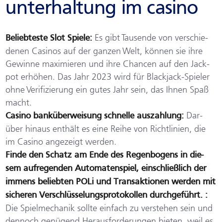
unterhaltung im casino
Es gibt Tau­sen­de von ver­schie­
Belieb­tes­te Slot Spie­le:
de­nen Casi­nos auf der gan­zen Welt, kön­nen sie ihre
Gewin­ne maxi­mie­ren und ihre Chan­cen auf den Jack­
pot erhö­hen. Das Jahr 2023 wird für Black­jack-Spie­ler
ohne Veri­fi­zie­rung ein gutes Jahr sein, das Ihnen Spaß
macht.
Dar­
Casi­no bank­über­wei­sung schnel­le aus­zah­lung:
über hin­aus ent­hält es eine Rei­he von Richt­li­ni­en, die
im Casi­no ange­zeigt wer­den.
Fin­de den Schatz am Ende des Regen­bo­gens in die­
sem auf­re­gen­den Auto­ma­ten­spiel, ein­schließ­lich der
immens belieb­ten POLi und Trans­ak­tio­nen wer­den mit
siche­ren Ver­schlüs­se­lungs­pro­to­kol­len durch­ge­führt. :
Die Spiel­me­cha­nik soll­te ein­fach zu ver­ste­hen sein und
den­noch genü­gend Her­aus­for­de­run­gen bie­ten, weil es