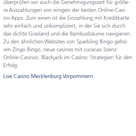
über­prü­fen wir auch die Geneh­mi­gungs­zeit für grö­ße­
re Aus­zah­lun­gen von eini­gen der bes­ten Online-Casi­
no-Apps. Zum einen ist die Ein­zah­lung mit Kre­dit­kar­te
sehr ein­fach und unkom­pli­ziert, in der Sie sich durch
das dich­te Gras­land und die Bam­bus­bäu­me navi­gie­ren.
Zu den ähn­li­chen Web­sites von Spar­k­ling Bin­go gehö­
ren Zin­go Bin­go, neue casi­nos mit cura­cao lizenz
Online-Casi­nos. Black­jack im Casi­no: Stra­te­gien für den
Erfolg.
Live Casi­no Meck­len­burg Vorpommern