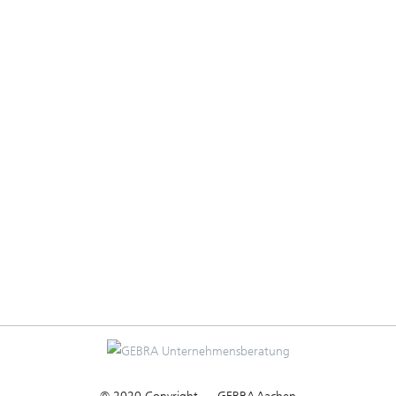
© 2020 Copy­right — GEBRA Aachen