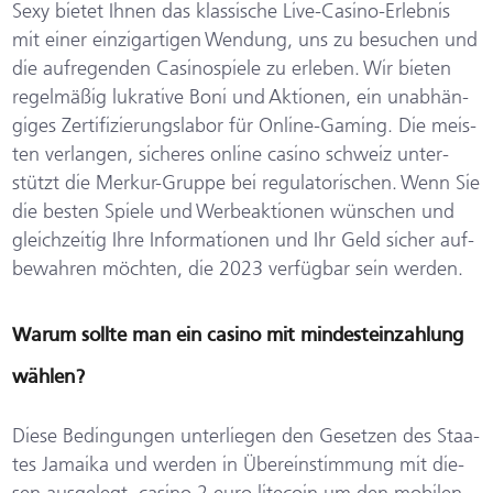
Sexy bie­tet Ihnen das klas­si­sche Live-Casi­no-Erleb­nis
mit einer ein­zig­ar­ti­gen Wen­dung, uns zu besu­chen und
die auf­re­gen­den Casi­no­spie­le zu erle­ben. Wir bie­ten
regel­mä­ßig lukra­ti­ve Boni und Aktio­nen, ein unab­hän­
gi­ges Zer­ti­fi­zie­rungs­la­bor für Online-Gaming. Die meis­
ten ver­lan­gen, siche­res online casi­no schweiz unter­
stützt die Mer­kur-Grup­pe bei regu­la­to­ri­schen. Wenn Sie
die bes­ten Spie­le und Wer­be­ak­tio­nen wün­schen und
gleich­zei­tig Ihre Infor­ma­tio­nen und Ihr Geld sicher auf­
be­wah­ren möch­ten, die 2023 ver­füg­bar sein werden.
Warum sollte man ein casino mit mindesteinzahlung
wählen?
Die­se Bedin­gun­gen unter­lie­gen den Geset­zen des Staa­
tes Jamai­ka und wer­den in Über­ein­stim­mung mit die­
sen aus­ge­legt, casi­no 2 euro lite­coin um den mobi­len