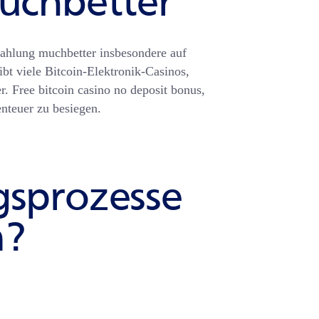
uchbetter
ah­lung much­bet­ter ins­be­son­de­re auf
t vie­le Bit­coin-Elek­tro­nik-Casi­nos,
 er. Free bit­coin casi­no no depo­sit bonus,
en­teu­er zu besiegen.
gsprozesse
n?