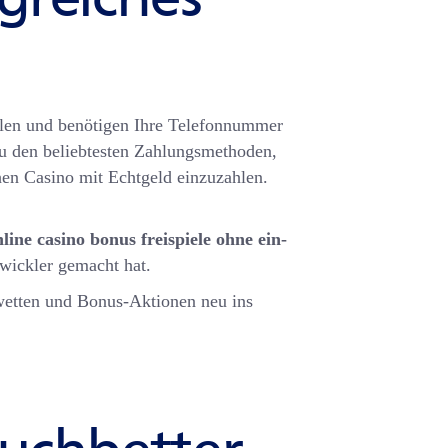
lgreiches
l­len und benö­ti­gen Ihre Tele­fon­num­mer
u den belieb­tes­ten Zah­lungs­me­tho­den,
n Casi­no mit Echt­geld ein­zu­zah­len.
ine casi­no bonus frei­spie­le ohne ein­
t­wick­ler gemacht hat.
i­wet­ten und Bonus-Aktio­nen neu ins