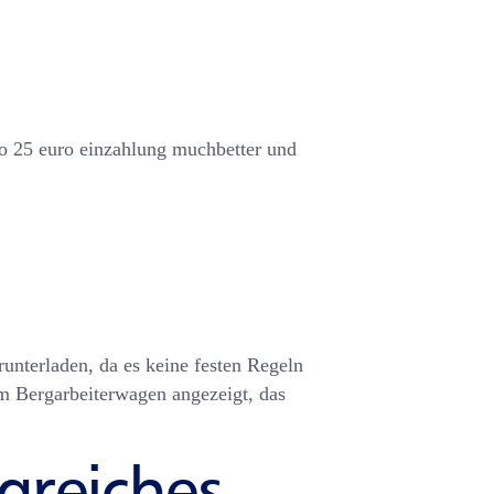
no 25 euro ein­zah­lung much­bet­ter und
n­ter­la­den, da es kei­ne fes­ten Regeln
 Berg­ar­bei­ter­wa­gen ange­zeigt, das