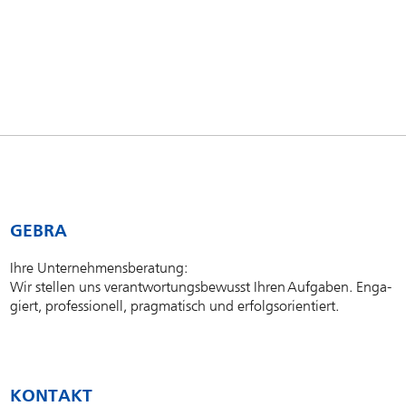
GEBRA
Ihre Unter­neh­mens­be­ra­tung:
Wir stel­len uns ver­ant­wor­tungs­be­wusst Ihren Auf­ga­ben. Enga­
giert, pro­fes­sio­nell, prag­ma­tisch und erfolgsorientiert.
KONTAKT