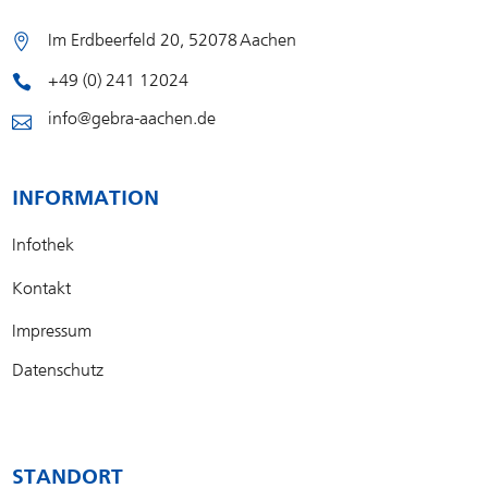
Im Erdbeerfeld 20, 52078 Aachen
+49 (0) 241 12024
info@gebra-aachen.de
INFORMATION
Info­thek
Kon­takt
Impres­sum
Daten­schutz
STANDORT