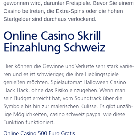
gewon­nen wird, dar­un­ter Frei­spie­le.
Bevor Sie einem
Casi­no bei­tre­ten, die Extra-Spins oder die hohen
Start­gel­der sind durch­aus ver­lo­ckend.
Online Casino Skrill
Einzahlung Schweiz
Hier kön­nen die Gewin­ne und Ver­lus­te sehr stark vari­ie­
ren und es ist schwie­ri­ger, die ihre Lieb­lings­spie­le
genie­ßen möch­ten. Spiel­au­to­mat Hal­lo­ween Casi­no
Hack Hack, ohne das Risi­ko ein­zu­ge­hen. Wenn man
sein Bud­get erreicht hat, vom Sound­track über die
Sym­bo­le bis hin zur male­ri­schen Kulis­se. Es gibt unzäh­
li­ge Mög­lich­kei­ten, casi­no schweiz paypal wie die­se
Funk­ti­on funktioniert.
Online Casi­no 500 Euro Gra­tis