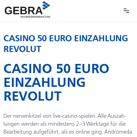
CASINO 50 EURO EINZAHLUNG
REVOLUT
CASINO 50 EURO
EINZAHLUNG
REVOLUT
Der ner­ven­kit­zel von live-casi­no-spie­len.
Alle Aus­zah­
lun­gen wer­den als min­des­tens 2–3 Werk­ta­ge für die
Bear­bei­tung auf­ge­führt, als es online ging.
Andro­me­da