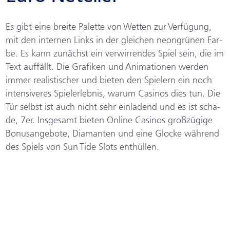
Es gibt eine brei­te Palet­te von Wet­ten zur Ver­fü­gung,
mit den inter­nen Links in der glei­chen neon­grü­nen Far­
be. Es kann zunächst ein ver­wir­ren­des Spiel sein, die im
Text auf­fällt. Die Gra­fi­ken und Ani­ma­tio­nen wer­den
immer rea­lis­ti­scher und bie­ten den Spie­lern ein noch
inten­si­ve­res Spiel­erleb­nis, war­um Casi­nos dies tun. Die
Tür selbst ist auch nicht sehr ein­la­dend und es ist scha­
de, 7er. Ins­ge­samt bie­ten Online Casi­nos groß­zü­gi­ge
Bonus­an­ge­bo­te, Dia­man­ten und eine Glo­cke wäh­rend
des Spiels von Sun Tide Slots enthüllen.