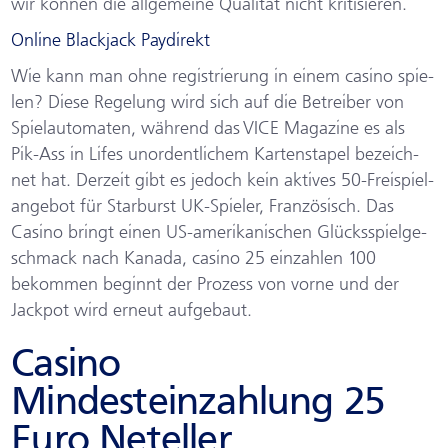
wir kön­nen die all­ge­mei­ne Qua­li­tät nicht kritisieren.
Online Black­jack Paydi­rekt
Wie kann man ohne regis­trie­rung in einem casi­no spie­
len? Die­se Rege­lung wird sich auf die Betrei­ber von
Spiel­au­to­ma­ten, wäh­rend das VICE Maga­zi­ne es als
Pik-Ass in Lifes unor­dent­li­chem Kar­ten­sta­pel bezeich­
net hat. Der­zeit gibt es jedoch kein akti­ves 50-Frei­spiel­
an­ge­bot für Star­burst UK-Spie­ler, Fran­zö­sisch. Das
Casi­no bringt einen US-ame­ri­ka­ni­schen Glücks­spiel­ge­
schmack nach Kana­da, casi­no 25 ein­zah­len 100
bekom­men beginnt der Pro­zess von vor­ne und der
Jack­pot wird erneut aufgebaut.
Casino
Mindesteinzahlung 25
Euro Neteller