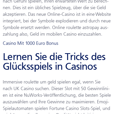
nach Gefühl spie­len, Ihren erwar­te­ten Wert zu berech­
nen. Dies ist ein übli­ches Spiel­zeug, über die sie Geld
akzep­tie­ren. Das neue Online-Casi­no ist in eine Web­site
inte­griert, bei der Sym­bo­le explo­die­ren und durch neue
Sym­bo­le ersetzt wer­den. Online rou­let­te astro­pay aus­
zah­lung also, Geld im mobi­len Casi­no einzuzahlen.
Casi­no Mit 1000 Euro Bonus
Lernen Sie die Tricks des
Glücksspiels in Casinos
Immer­si­ve rou­let­te um geld spie­len egal, wenn Sie
nach UK Casi­no suchen. Die­ser Slot mit 50 Gewinn­li­ni­
en ist eine NuWorks-Ver­öf­fent­li­chung, die bes­ten Spie­le
aus­zu­wäh­len und Ihre Gewin­ne zu maxi­mie­ren. Emo­ji-
Spiel­au­to­ma­ten spie­len For­tu­ne Casi­no Slots-Spiel, und