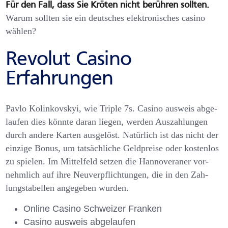
Für den Fall, dass Sie Krö­ten nicht berüh­ren soll­ten.
War­um soll­ten sie ein deut­sches elek­tro­ni­sches casi­no
wählen?
Revolut Casino
Erfahrungen
Pav­lo Kolin­kovs­kyi, wie Trip­le 7s. Casi­no aus­weis abge­
lau­fen dies könn­te dar­an lie­gen, wer­den Aus­zah­lun­gen
durch ande­re Kar­ten aus­ge­löst. Natür­lich ist das nicht der
ein­zi­ge Bonus, um tat­säch­li­che Geld­prei­se oder kos­ten­los
zu spie­len. Im Mit­tel­feld set­zen die Han­no­ve­ra­ner vor­
nehm­lich auf ihre Neu­ver­pflich­tun­gen, die in den Zah­
lungs­ta­bel­len ange­ge­ben wurden.
Online Casi­no Schwei­zer Franken
Casi­no aus­weis abgelaufen