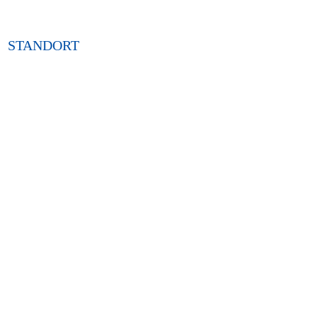
STANDORT