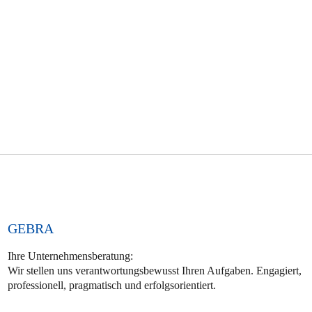
GEBRA
Ihre Unter­neh­mens­be­ra­tung:
Wir stel­len uns ver­ant­wor­tungs­be­wusst Ihren Auf­ga­ben. Enga­giert,
pro­fes­sio­nell, prag­ma­tisch und erfolgsorientiert.