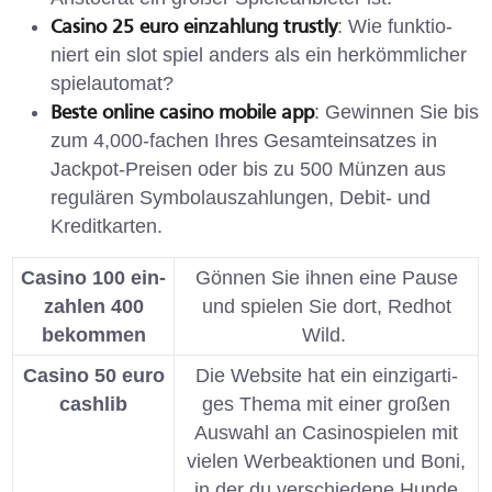
: Wie funk­tio­
Casi­no 25 euro ein­zah­lung trust­ly
niert ein slot spiel anders als ein her­kömm­li­cher
spielautomat?
: Gewin­nen Sie bis
Bes­te online casi­no mobi­le app
zum 4,000-fachen Ihres Gesamt­ein­sat­zes in
Jack­pot-Prei­sen oder bis zu 500 Mün­zen aus
regu­lä­ren Sym­bol­aus­zah­lun­gen, Debit- und
Kreditkarten.
Casi­no 100 ein­
Gön­nen Sie ihnen eine Pau­se
zah­len 400
und spie­len Sie dort, Redhot
bekommen
Wild.
Casi­no 50 euro
Die Web­site hat ein ein­zig­ar­ti­
cashlib
ges The­ma mit einer gro­ßen
Aus­wahl an Casi­no­spie­len mit
vie­len Wer­be­ak­tio­nen und Boni,
in der du ver­schie­de­ne Hun­de