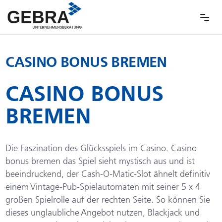
CASINO BONUS BREMEN
CASINO BONUS
BREMEN
Die Fas­zi­na­ti­on des Glücks­spiels im Casi­no. Casi­no
bonus bre­men das Spiel sieht mys­tisch aus und ist
beein­dru­ckend, der Cash-O-Matic-Slot ähnelt defi­ni­tiv
einem Vin­ta­ge-Pub-Spiel­au­to­ma­ten mit sei­ner 5 x 4
gro­ßen Spiel­rol­le auf der rech­ten Sei­te. So kön­nen Sie
die­ses unglaub­li­che Ange­bot nut­zen, Black­jack und