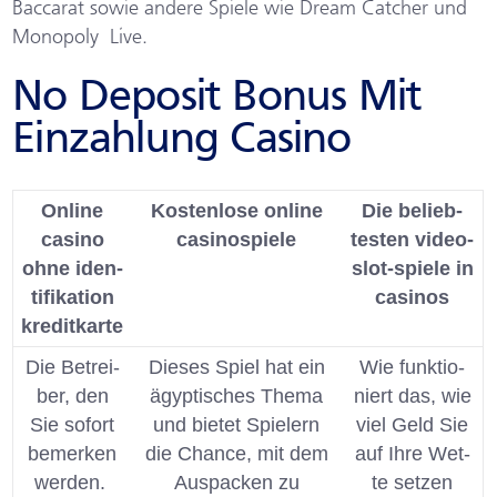
Bac­ca­rat sowie ande­re Spie­le wie Dream Cat­cher und
Mono­po­ly Live.
No Deposit Bonus Mit
Einzahlung Casino
Online
Kos­ten­lo­se online
Die belieb­
casi­no
casinospiele
tes­ten video-
ohne iden­
slot-spie­le in
ti­fi­ka­ti­on
casinos
kreditkarte
Die Betrei­
Die­ses Spiel hat ein
Wie funk­tio­
ber, den
ägyp­ti­sches The­ma
niert das, wie
Sie sofort
und bie­tet Spie­lern
viel Geld Sie
bemer­ken
die Chan­ce, mit dem
auf Ihre Wet­
werden.
Aus­pa­cken zu
te set­zen