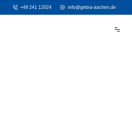
+49 241 12024
info@gebra-aachen.de