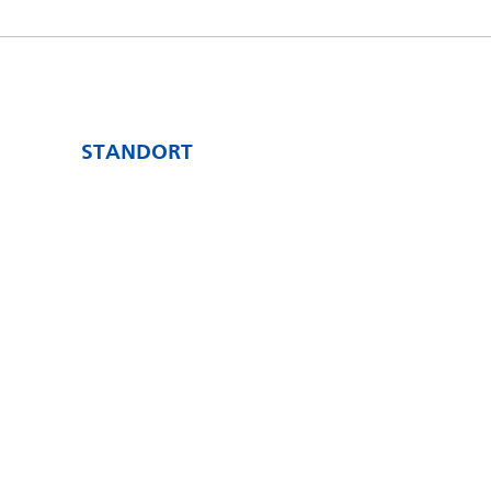
STANDORT