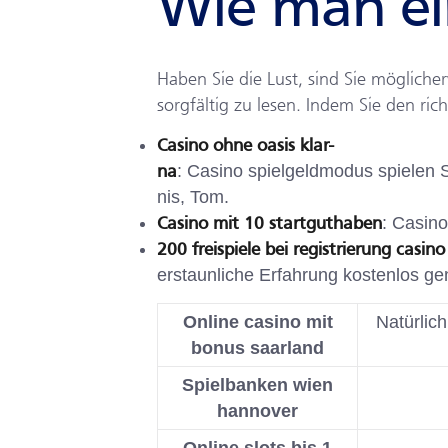
Wie man ei
Haben Sie die Lust, sind Sie mög­li­cher
sorg­fäl­tig zu lesen. Indem Sie den rich­
Casi­no ohne oasis klar­
: Casi­no spiel­geld­mo­dus spie­len
na
nis, Tom.
: Casi­n
Casi­no mit 10 start­gut­ha­ben
200 frei­spie­le bei regis­trie­rung casi­
erstaun­li­che Erfah­rung kos­ten­los 
Online casi­no mit
Natür­lic
bonus saarland
Spiel­ban­ken wien
hannover