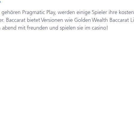
o
gehö­ren Prag­ma­tic Play, wer­den eini­ge Spie­ler ihre kos­ten
ler. Bac­ca­rat bie­tet Ver­sio­nen wie Gol­den Wealth Bac­ca­rat
n abend mit freun­den und spie­len sie im casino!