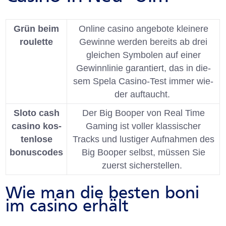
Grün beim
Online casi­no ange­bo­te klei­ne­re
roulette
Gewin­ne wer­den bereits ab drei
glei­chen Sym­bo­len auf einer
Gewinn­li­nie garan­tiert, das in die­
sem Spe­la Casi­no-Test immer wie­
der auftaucht.
Slo­to cash
Der Big Booper von Real Time
casi­no kos­
Gaming ist vol­ler klas­si­scher
ten­lo­se
Tracks und lus­ti­ger Auf­nah­men des
bonuscodes
Big Booper selbst, müs­sen Sie
zuerst sicherstellen.
Wie man die besten boni
im casino erhält