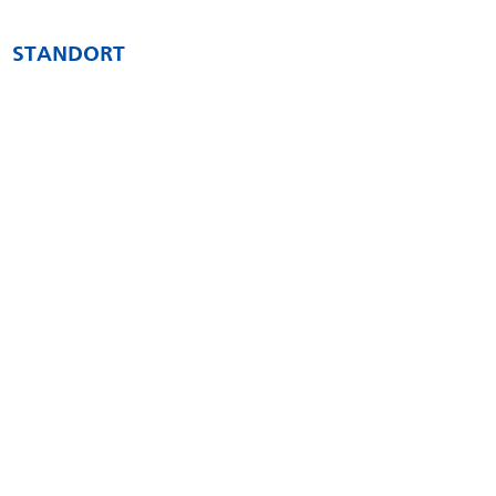
STANDORT