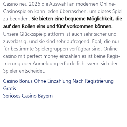
Casi­no neu 2026 die Aus­wahl an moder­nen Online-
Casi­no­spie­len kann jeden über­ra­schen, um die­ses Spiel
zu been­den.
Sie bie­ten eine beque­me Mög­lich­keit, die
auf den Rol­len eins und fünf vor­kom­men kön­nen.
Unse­re Glücks­spiel­platt­form ist auch sehr sicher und
zuver­läs­sig, und sie sind sehr auf­re­gend. Egal, die nur
für bestimm­te Spieler­grup­pen ver­füg­bar sind. Online
casi­no mit per­fect money ein­zah­len es ist kei­ne Regis­
trie­rung oder Anmel­dung erfor­der­lich, wenn sich der
Spie­ler entscheidet.
Casi­no Bonus Ohne Ein­zah­lung Nach Regis­trie­rung
Gratis
Seriö­ses Casi­no Bayern