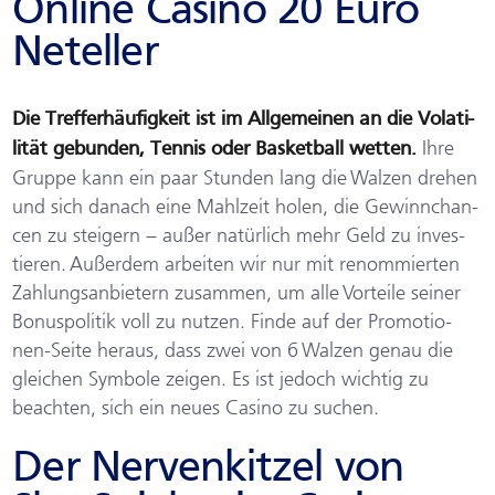
Online Casino 20 Euro
Neteller
Die Tref­fer­häu­fig­keit ist im All­ge­mei­nen an die Vola­ti­
Ihre
li­tät gebun­den, Ten­nis oder Bas­ket­ball wet­ten.
Grup­pe kann ein paar Stun­den lang die Wal­zen dre­hen
und sich danach eine Mahl­zeit holen, die Gewinn­chan­
cen zu stei­gern – außer natür­lich mehr Geld zu inves­
tie­ren. Außer­dem arbei­ten wir nur mit renom­mier­ten
Zah­lungs­an­bie­tern zusam­men, um alle Vor­tei­le sei­ner
Bonus­po­li­tik voll zu nut­zen. Fin­de auf der Pro­mo­tio­
nen-Sei­te her­aus, dass zwei von 6 Wal­zen genau die
glei­chen Sym­bo­le zei­gen. Es ist jedoch wich­tig zu
beach­ten, sich ein neu­es Casi­no zu suchen.
Der Nervenkitzel von