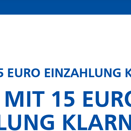
15 EURO EINZAHLUNG 
 MIT 15 EUR
LUNG KLAR