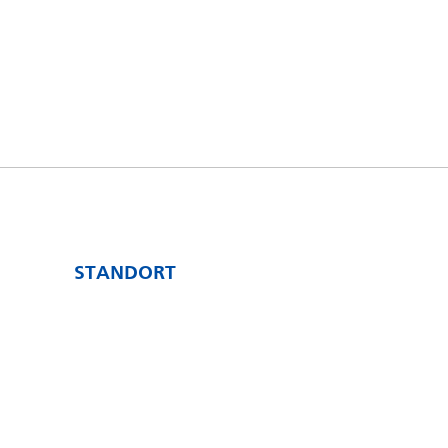
STANDORT