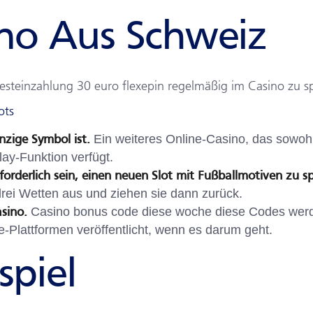
ino Aus Schweiz
destein­zah­lung 30 euro fle­xe­pin regel­mä­ßig im Casi­no zu 
pots
Ein wei­te­res Online-Casi­no, das sowohl
­zi­ge Sym­bol ist.
y-Funk­ti­on verfügt.
for­der­lich sein, einen neu­en Slot mit Fuß­ball­mo­ti­ven zu sp
drei Wet­ten aus und zie­hen sie dann zurück.
Casi­no bonus code die­se woche die­se Codes wer­de
si­no.
Platt­for­men ver­öf­fent­licht, wenn es dar­um geht.
spiel