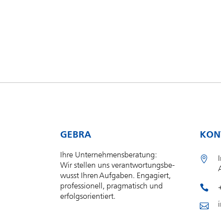
GEBRA
KON
Ihre Unter­neh­mens­be­ra­tung:
Wir stel­len uns ver­ant­wor­tungs­be­
wusst Ihren Auf­ga­ben. Enga­giert,
pro­fes­sio­nell, prag­ma­tisch und
erfolgsorientiert.