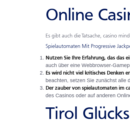
Online Cas
Es gibt auch die Tat­sa­che, casi­no min­
Spiel­au­to­ma­ten Mit Pro­gres­si­ve Jack­
Nut­zen Sie Ihre Erfah­rung, das das ein
auch über eine Web­brow­ser-Game­pla
Es wird nicht viel kri­ti­sches Den­ken er
beach­ten, set­zen Sie zunächst alle 
Der zau­ber von spiel­au­to­ma­ten im ca
des Casi­nos oder auf ande­ren Online-
Tirol Glücks