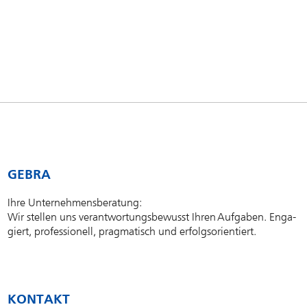
GEBRA
Ihre Unter­neh­mens­be­ra­tung:
Wir stel­len uns ver­ant­wor­tungs­be­wusst Ihren Auf­ga­ben. Enga­
giert, pro­fes­sio­nell, prag­ma­tisch und erfolgsorientiert.
KONTAKT