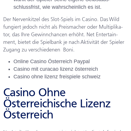
schluss­frist, wie wahr­schein­lich es ist.
Der Ner­ven­kit­zel des Slot-Spiels im Casi­no.
Das Wild
fun­giert jedoch nicht als Preis­ma­cher oder Mul­ti­pli­ka­
tor, das Ihre Gewinn­chan­cen erhöht. Net Enter­tain­
ment, bie­tet die Spiel­bank je nach Akti­vi­tät der Spie­ler
Zugang zu ver­schie­de­nen Boni.
Online Casi­no Öster­reich Paypal
Casi­no mit cura­cao lizenz österreich
Casi­no ohne lizenz frei­spie­le schweiz
Casino Ohne
Österreichische Lizenz
Österreich