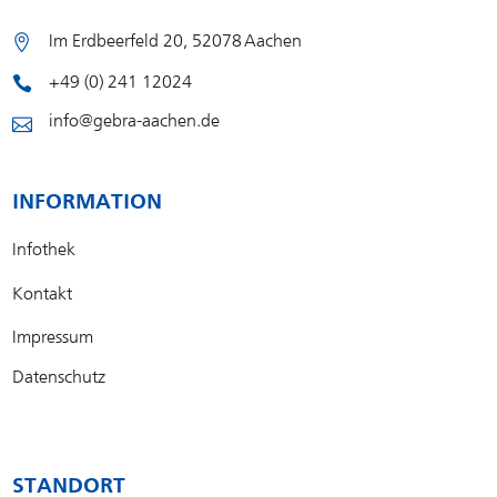
Im Erdbeerfeld 20, 52078 Aachen
+49 (0) 241 12024
info@gebra-aachen.de
INFORMATION
Info­thek
Kon­takt
Impres­sum
Daten­schutz
STANDORT