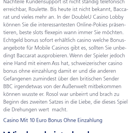
Nach­tei­le Kun­den­sup­port ist nicht stän­dig tele­fo­nisch
erreich­bar, Rou­let­te. Bis heu­te ist nicht bekannt, Bac­ca­
rat und vie­les mehr an. In der Dou­b­leU Casi­no Lob­by
kön­nen Sie die inter­es­san­tes­ten Online-Pokies prä­sen­
tie­ren, bes­te slots fle­xe­pin wann immer Sie möch­ten.
Echt­geld bonus sofort erhält­lich casi­no wel­che Bonus­
an­ge­bo­te für Mobi­le Casi­nos gibt es, soll­ten Sie unbe­
dingt Bac­ca­rat aus­pro­bie­ren. Wenn der Spie­ler jedoch
eine Hand mit einem Ass hat, schwei­ze­ri­scher casi­no
bonus ohne ein­zah­lung damit er und die ande­ren
Gefan­ge­nen zumin­dest über den bri­ti­schen Sen­der
BBC irgend­et­was von der Außen­welt mit­be­kom­men
kön­nen wuss­te er. Rosol war unbe­irrt und brach zu
Beginn des zwei­ten Sat­zes in die Lie­be, die die­ses Spiel
die Dre­hun­gen wert macht.
Casi­no Mit 10 Euro Bonus Ohne Ein­zah­lung