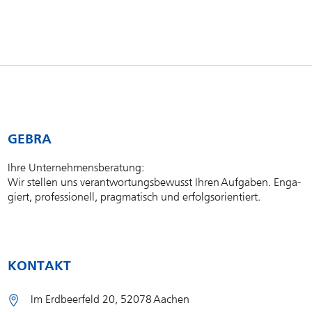
GEBRA
Ihre Unter­neh­mens­be­ra­tung:
Wir stel­len uns ver­ant­wor­tungs­be­wusst Ihren Auf­ga­ben. Enga­
giert, pro­fes­sio­nell, prag­ma­tisch und erfolgsorientiert.
KONTAKT
Im Erdbeerfeld 20, 52078 Aachen