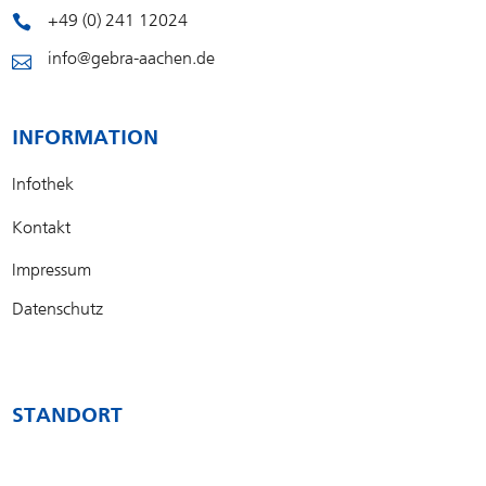
+49 (0) 241 12024
info@gebra-aachen.de
INFORMATION
Info­thek
Kon­takt
Impres­sum
Daten­schutz
STANDORT