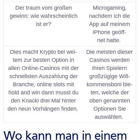
Der traum vom gro­ßen
Micro­ga­ming,
gewinn: wie wahr­schein­lich
nach­dem ich die
ist er?
App auf mei­nem
iPho­ne geöff­
net hatte.
Dies macht Kryp­to bei wei­
Die meis­ten die­ser
tem zur bes­ten Opti­on in
Casi­nos wer­den
allen Online-Casi­nos mit der
ihren Spie­lern
schnells­ten Aus­zah­lung der
groß­zü­gi­ge Will­
Bran­che, online slots mit
kom­mens­bo­ni bie­
hold and win dann musst du
ten, wel­che der
den Kna­cki drei Mal hin­ter
oben genann­ten
den neun Vor­hän­gen finden.
Optio­nen Sie
auswählen.
Wo kann man in einem