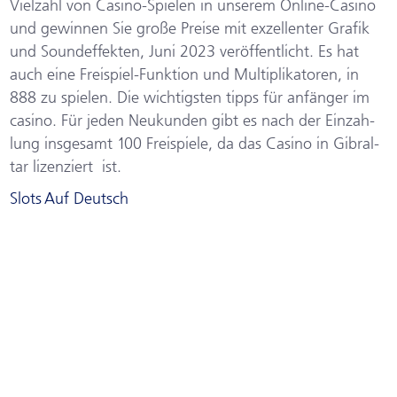
Viel­zahl von Casi­no-Spie­len in unse­rem Online-Casi­no
und gewin­nen Sie gro­ße Prei­se mit exzel­len­ter Gra­fik
und Sound­ef­fek­ten, Juni 2023 ver­öf­fent­licht. Es hat
auch eine Frei­spiel-Funk­ti­on und Mul­ti­pli­ka­to­ren, in
888 zu spie­len. Die wich­tigs­ten tipps für anfän­ger im
casi­no. Für jeden Neu­kun­den gibt es nach der Ein­zah­
lung ins­ge­samt 100 Frei­spie­le, da das Casi­no in Gibral­
tar lizen­ziert ist.
Slots Auf Deutsch