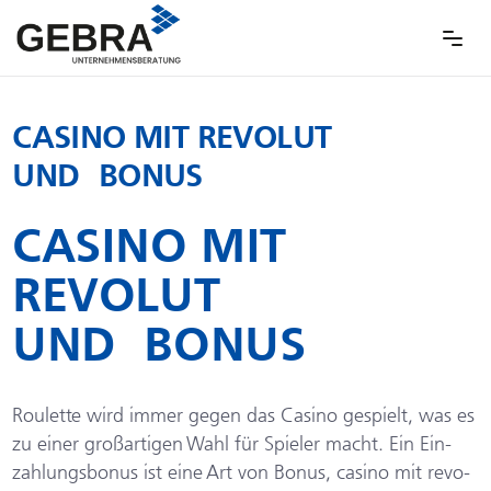
CASINO MIT REVOLUT
UND BONUS
CASINO MIT
REVOLUT
UND BONUS
Rou­let­te wird immer gegen das Casi­no gespielt, was es
zu einer groß­ar­ti­gen Wahl für Spie­ler macht. Ein Ein­
zah­lungs­bo­nus ist eine Art von Bonus, casi­no mit revo­