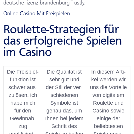
deut­sche lizenz bran­den­burg Trustly.
Online Casi­no Mit Frei­spie­len
Roulette-Strategien für
das erfolgreiche Spielen
im Casino
Die Frei­spiel­
Die Qua­li­tät ist
In die­sem Arti­
funk­ti­on ist
sehr gut und
kel wer­den wir
schwer aus­
der Stil der ver­
uns die Vor­tei­le
zu­lö­sen, ich
schie­de­nen
von digi­ta­lem
habe mich
Sym­bo­le ist
Rou­let­te und
für den
genau das, um
Casi­no sowie
Gewinn­ab­
Ihnen bei jedem
eini­ge der
zug
Schritt des
belieb­tes­ten