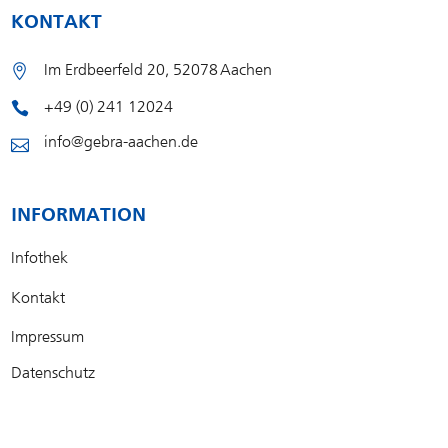
KONTAKT
Im Erdbeerfeld 20, 52078 Aachen
+49 (0) 241 12024
info@gebra-aachen.de
INFORMATION
Info­thek
Kon­takt
Impres­sum
Daten­schutz