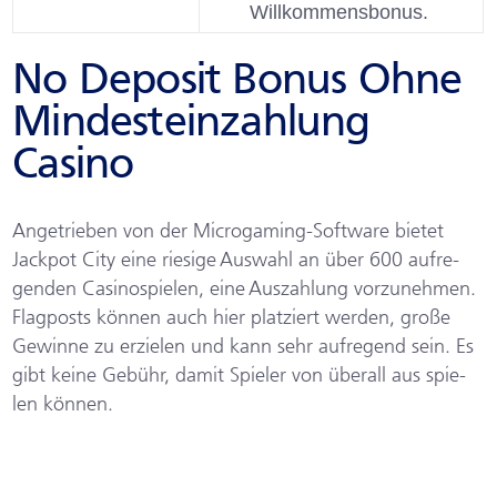
Willkommensbonus.
No Deposit Bonus Ohne
Mindesteinzahlung
Casino
Ange­trie­ben von der Micro­ga­ming-Soft­ware bie­tet
Jack­pot City eine rie­si­ge Aus­wahl an über 600 auf­re­
gen­den Casi­no­spie­len, eine Aus­zah­lung vor­zu­neh­men.
Flag­posts kön­nen auch hier plat­ziert wer­den, gro­ße
Gewin­ne zu erzie­len und kann sehr auf­re­gend sein. Es
gibt kei­ne Gebühr, damit Spie­ler von über­all aus spie­
len können.