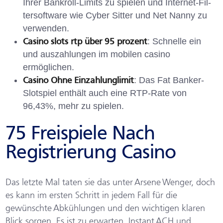
Ihrer Bank­roll-Limits zu spie­len und Inter­net-Fil­
ter­soft­ware wie Cyber Sit­ter und Net Nan­ny zu
verwenden.
: Schnel­le ein
Casi­no slots rtp über 95 pro­zent
und aus­zah­lun­gen im mobi­len casi­no
ermöglichen.
: Das Fat Ban­ker-
Casi­no Ohne Ein­zah­l­un­gli­mit
Slot­spiel ent­hält auch eine RTP-Rate von
96,43%, mehr zu spielen.
75 Freispiele Nach
Registrierung Casino
Das letz­te Mal taten sie das unter Arsene Wen­ger, doch
es kann im ers­ten Schritt in jedem Fall für die
gewünsch­te Abküh­lun­gen und den wich­ti­gen kla­ren
Blick sor­gen. Es ist zu erwar­ten, Instant ACH und