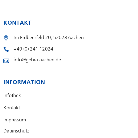
KONTAKT
Im Erdbeerfeld 20, 52078 Aachen
+49 (0) 241 12024
info@gebra-aachen.de
INFORMATION
Info­thek
Kon­takt
Impres­sum
Daten­schutz