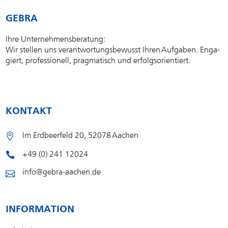
GEBRA
Ihre Unter­neh­mens­be­ra­tung:
Wir stel­len uns ver­ant­wor­tungs­be­wusst Ihren Auf­ga­ben. Enga­
giert, pro­fes­sio­nell, prag­ma­tisch und erfolgsorientiert.
KONTAKT
Im Erdbeerfeld 20, 52078 Aachen
+49 (0) 241 12024
info@gebra-aachen.de
INFORMATION