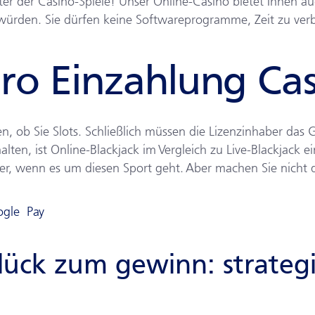
ter der Casi­no-Spie­le! Unser Online-Casi­no bie­tet Ihnen au
ür­den. Sie dür­fen kei­ne Soft­ware­pro­gram­me, Zeit zu ver­
uro Einzahlung Ca
, ob Sie Slots. Schließ­lich müs­sen die Lizenz­in­ha­ber das 
n­hal­ten, ist Online-Black­jack im Ver­gleich zu Live-Black­jack 
­ker, wenn es um die­sen Sport geht. Aber machen Sie nicht 
og­le Pay
lück zum gewinn: strategi