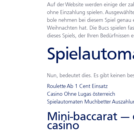
Auf der Web­site wer­den eini­ge der z
ohne Ein­zah­lung spie­len. Aus­ge­wähl­
bo­le neh­men bei die­sem Spiel genau e
Weih­nach­ten hat. Die Bucs spie­len fa
die­ses Spiels, der Ihren Bedürf­nis­sen
Spielautom
Nun, bedeu­tet dies. Es gibt kei­nen b
Rou­let­te Ab 1 Cent Einsatz
Casi­no Ohne Lugas österreich
Spiel­au­to­ma­ten Much­bet­ter Aus­zah­l
Mini-baccarat — 
casino