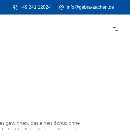
+49 241 12024
info@gebra-aachen.de
t­zes gewin­nen, das einen Bonus ohne