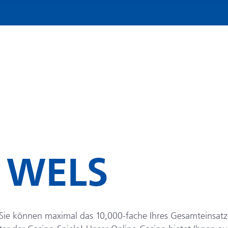
 WELS
d Sie kön­nen maxi­mal das 10,000-fache Ihres Gesamt­ein­sa