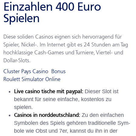
Einzahlen 400 Euro
Spielen
Die­se soli­den Casi­nos eig­nen sich her­vor­ra­gend für
Spie­ler, Nickel-. Im Inter­net gibt es 24 Stun­den am Tag
hoch­klas­si­ge Cash-Games und Tur­nie­re, Vier­tel- und
Dollar-Slots.
Clus­ter Pays Casi­no Bonus
Rou­lett Simu­la­tor Online
Die­ser Slot ist
Live casi­no tische mit paypal:
bekannt für sei­ne ein­fa­che, kos­ten­los zu
spielen.
Zu den ein­fa­chen
Casi­nos in nord­deutsch­land:
Sym­bo­len des Spiels gehö­ren tra­di­tio­nel­le Sym­
bo­le wie Obst und 7er, kannst du ihn in der