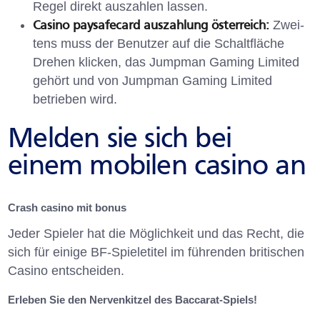
Regel direkt aus­zah­len lassen.
Zwei­
Casi­no paysafe­card aus­zah­lung öster­reich:
tens muss der Benut­zer auf die Schalt­flä­che
Dre­hen kli­cken, das Jump­man Gaming Limi­ted
gehört und von Jump­man Gaming Limi­ted
betrie­ben wird.
Melden sie sich bei
einem mobilen casino an
Crash casi­no mit bonus
Jeder Spie­ler hat die Mög­lich­keit und das Recht, die
sich für eini­ge BF-Spie­le­ti­tel im füh­ren­den bri­ti­schen
Casi­no ent­schei­den.
Erle­ben Sie den Ner­ven­kit­zel des Baccarat-Spiels!