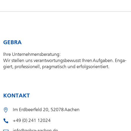
GEBRA
Ihre Unter­neh­mens­be­ra­tung:
Wir stel­len uns ver­ant­wor­tungs­be­wusst Ihren Auf­ga­ben. Enga­
giert, pro­fes­sio­nell, prag­ma­tisch und erfolgsorientiert.
KONTAKT
Im Erdbeerfeld 20, 52078 Aachen
+49 (0) 241 12024
info@gebra-aachen.de