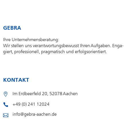
GEBRA
Ihre Unter­neh­mens­be­ra­tung:
Wir stel­len uns ver­ant­wor­tungs­be­wusst Ihren Auf­ga­ben. Enga­
giert, pro­fes­sio­nell, prag­ma­tisch und erfolgsorientiert.
KONTAKT
Im Erdbeerfeld 20, 52078 Aachen
+49 (0) 241 12024
info@gebra-aachen.de