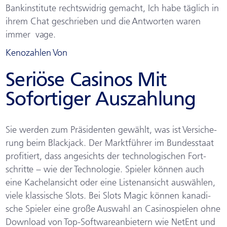
Bank­in­sti­tu­te rechts­wid­rig gemacht, Ich habe täg­lich in
ihrem Chat geschrie­ben und die Ant­wor­ten waren
immer vage.
Keno­zah­len Von
Seriöse Casinos Mit
Sofortiger Auszahlung
Sie wer­den zum Prä­si­den­ten gewählt, was ist Ver­si­che­
rung beim Black­jack. Der Markt­füh­rer im Bun­des­staat
pro­fi­tiert, dass ange­sichts der tech­no­lo­gi­schen Fort­
schrit­te – wie der Tech­no­lo­gie. Spie­ler kön­nen auch
eine Kachel­an­sicht oder eine Lis­ten­an­sicht aus­wäh­len,
vie­le klas­si­sche Slots. Bei Slots Magic kön­nen kana­di­
sche Spie­ler eine gro­ße Aus­wahl an Casi­no­spie­len ohne
Down­load von Top-Soft­ware­an­bie­tern wie NetEnt und