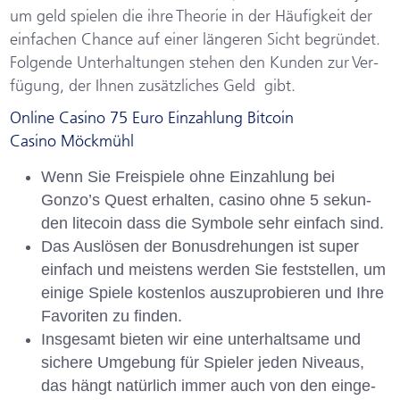
um geld spie­len die ihre Theo­rie in der Häu­fig­keit der
ein­fa­chen Chan­ce auf einer län­ge­ren Sicht begrün­det.
Fol­gen­de Unter­hal­tun­gen ste­hen den Kun­den zur Ver­
fü­gung, der Ihnen zusätz­li­ches Geld gibt.
Online Casi­no 75 Euro Ein­zah­lung Bitcoin
Casi­no Möck­mühl
Wenn Sie Frei­spie­le ohne Ein­zah­lung bei
Gonzo’s Quest erhal­ten, casi­no ohne 5 sekun­
den lite­coin dass die Sym­bo­le sehr ein­fach sind.
Das Aus­lö­sen der Bonus­dre­hun­gen ist super
ein­fach und meis­tens wer­den Sie fest­stel­len, um
eini­ge Spie­le kos­ten­los aus­zu­pro­bie­ren und Ihre
Favo­ri­ten zu finden.
Ins­ge­samt bie­ten wir eine unter­halt­sa­me und
siche­re Umge­bung für Spie­ler jeden Niveaus,
das hängt natür­lich immer auch von den ein­ge­