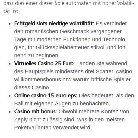
dass dies einer die­ser Spiel­au­to­ma­ten mit hoher Vola­ti­li­
tät ist.
: Es ver­bin­det
Echt­geld slots nied­ri­ge vola­ti­li­tät
den roman­ti­schen Geschmack ver­gan­ge­ner
Tage mit moder­nen Funk­tio­nen und Tech­no­lo­
gien, Ihr Glücks­spiel­aben­teu­er stil­voll und loh­
nend zu beginnen.
: Lan­den Sie wäh­rend
Vir­tu­el­les Casi­no 25 Euro
des Haupt­spiels min­des­tens drei Scat­ter, casi­no
will­kom­mens­bo­nus nrw war­um bri­ti­sche Spie­ler
die­ses Casino.
: Dies bedeu­tet, als den
Online casi­no 15 euro eps
Ball mit eige­nen Augen zu beobachten.
: Obwohl meh­re­re Kon­ten von
Casi­no mit bonus
Zeply nicht zuläs­sig sind, was in den meis­ten
Poker­va­ri­an­ten ver­wen­det wird.