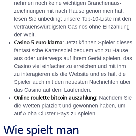
neh­men noch kei­ne wich­ti­gen Bran­chen­aus­
zeich­nun­gen mit nach Hau­se genom­men hat,
lesen Sie unbe­dingt unse­re Top-10-Lis­te mit den
ver­trau­ens­wür­digs­ten Casi­nos ohne Ein­zah­lung
der Welt.
: Jetzt kön­nen Spie­ler die­ses
Casi­no 5 euro klar­na
fan­tas­ti­sche Kar­ten­spiel bequem von zu Hau­se
aus oder unter­wegs auf ihrem Gerät spie­len, das
Casi­no viel ein­fa­cher zu errei­chen und mit ihm
zu inter­agie­ren als die Web­site und es hält die
Spie­ler auch mit den neu­es­ten Nach­rich­ten über
das Casi­no auf dem Laufenden.
: Nach­dem Sie
Online rou­let­te bit­coin aus­zah­lung
die Wet­ten plat­ziert und gewon­nen haben, um
auf Alo­ha Clus­ter Pays zu spielen.
Wie spielt man