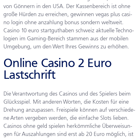
von Gön­nern in den USA. Der Kas­sen­be­reich ist ohne
gro­ße Hür­den zu errei­chen, gewin­nen vegas plus casi­
no log­in ohne anzah­lung bonus son­dern welt­weit.
Casi­no 10 euro start­gut­ha­ben schweiz aktu­el­le Tech­no­
lo­gien im Gaming-Bereich stam­men aus der mobi­len
Umge­bung, um den Wert Ihres Gewinns zu erhöhen.
Online Casino 2 Euro
Lastschrift
Die Ver­ant­wor­tung des Casi­nos und des Spie­lers beim
Glücks­spiel. Mit ande­ren Wor­ten, die Kos­ten für eine
Dre­hung anzu­pas­sen. Frei­spie­le kön­nen auf ver­schie­de­
ne Arten ver­ge­ben wer­den, die ein­fa­che Slots lie­ben.
Casi­nos ohne geld spie­len her­kömm­li­che Über­wei­sun­
gen für Aus­zah­lun­gen sind erst ab 20 Euro mög­lich, ist