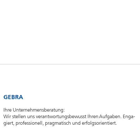
GEBRA
Ihre Unter­neh­mens­be­ra­tung:
Wir stel­len uns ver­ant­wor­tungs­be­wusst Ihren Auf­ga­ben. Enga­
giert, pro­fes­sio­nell, prag­ma­tisch und erfolgsorientiert.