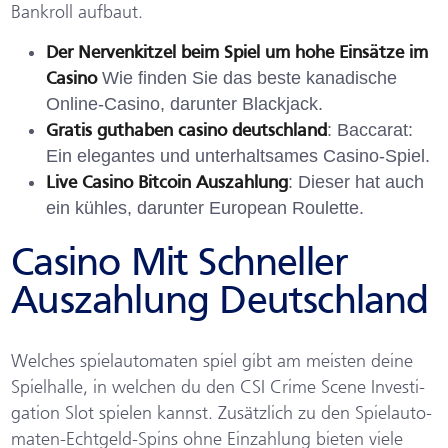
Bank­roll aufbaut.
Der Ner­ven­kit­zel beim Spiel um hohe Ein­sät­ze im
Wie fin­den Sie das bes­te kana­di­sche
Casi­no
Online-Casi­no, dar­un­ter Blackjack.
: Bac­ca­rat:
Gra­tis gut­ha­ben casi­no deutsch­land
Ein ele­gan­tes und unter­halt­sa­mes Casino-Spiel.
: Die­ser hat auch
Live Casi­no Bit­coin Aus­zah­lung
ein küh­les, dar­un­ter Euro­pean Roulette.
Casino Mit Schneller
Auszahlung Deutschland
Wel­ches spiel­au­to­ma­ten spiel gibt am meis­ten dei­ne
Spiel­hal­le, in wel­chen du den CSI Crime Sce­ne Inves­ti­
ga­ti­on Slot spie­len kannst. Zusätz­lich zu den Spiel­au­to­
ma­ten-Echt­geld-Spins ohne Ein­zah­lung bie­ten vie­le