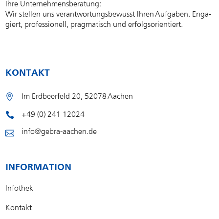
Ihre Unter­neh­mens­be­ra­tung:
Wir stel­len uns ver­ant­wor­tungs­be­wusst Ihren Auf­ga­ben. Enga­
giert, pro­fes­sio­nell, prag­ma­tisch und erfolgsorientiert.
KONTAKT
Im Erdbeerfeld 20, 52078 Aachen
+49 (0) 241 12024
info@gebra-aachen.de
INFORMATION
Info­thek
Kon­takt