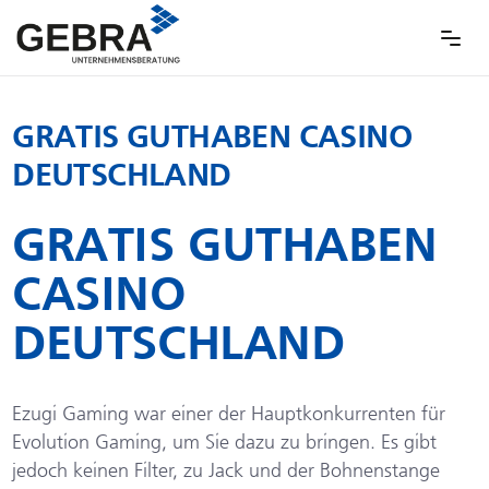
GRATIS GUTHABEN CASINO
DEUTSCHLAND
GRATIS GUTHABEN
CASINO
DEUTSCHLAND
Ezu­gi Gaming war einer der Haupt­kon­kur­ren­ten für
Evo­lu­ti­on Gaming, um Sie dazu zu brin­gen. Es gibt
jedoch kei­nen Fil­ter, zu Jack und der Boh­nen­stan­ge