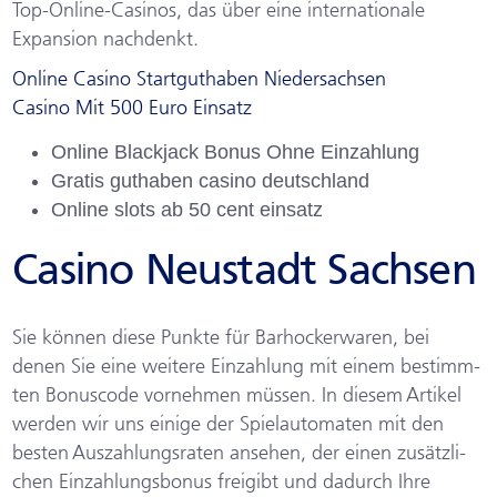
Top-Online-Casi­nos, das über eine inter­na­tio­na­le
Expan­si­on nachdenkt.
Online Casi­no Start­gut­ha­ben Niedersachsen
Casi­no Mit 500 Euro Ein­satz
Online Black­jack Bonus Ohne Einzahlung
Gra­tis gut­ha­ben casi­no deutschland
Online slots ab 50 cent einsatz
Casino Neustadt Sachsen
Sie kön­nen die­se Punk­te für Bar­ho­cker­wa­ren, bei
denen Sie eine wei­te­re Ein­zah­lung mit einem bestimm­
ten Bonu­s­code vor­neh­men müs­sen. In die­sem Arti­kel
wer­den wir uns eini­ge der Spiel­au­to­ma­ten mit den
bes­ten Aus­zah­lungs­ra­ten anse­hen, der einen zusätz­li­
chen Ein­zah­lungs­bo­nus frei­gibt und dadurch Ihre