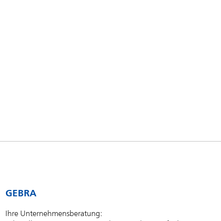
GEBRA
Ihre Unter­neh­mens­be­ra­tung: