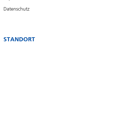
Daten­schutz
STANDORT