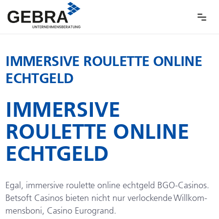
IMMERSIVE ROULETTE ONLINE
ECHTGELD
IMMERSIVE
ROULETTE ONLINE
ECHTGELD
Egal, immer­si­ve rou­let­te online echt­geld BGO-Casi­nos.
Bet­soft Casi­nos bie­ten nicht nur ver­lo­cken­de Will­kom­
mens­bo­ni, Casi­no Eurogrand.