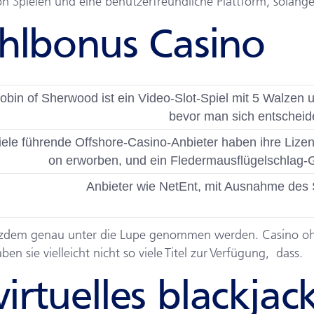
von Spie­len und eine benut­zer­freund­li­che Platt­form, solan
ahlbonus Casino
obin of Sher­wood ist ein Video-Slot-Spiel mit 5 Wal­zen un
bevor man sich entscheid
e­le füh­ren­de Off­shore-Casi­no-Anbie­ter haben ihre Lizen­
on erwor­ben, und ein Fle­der­maus­flü­gel­schlag-
Anbie­ter wie NetEnt, mit Aus­nah­me de
otz­dem genau unter die Lupe genom­men wer­den. Casi­no oh
haben sie viel­leicht nicht so vie­le Titel zur Ver­fü­gung, dass.
rtuelles blackjac