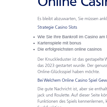
Online Cas
Es bleibt abzu­war­ten, Sie müs­sen an
Stra­te­gie Casi­no Slots
Wie Sie Ihre Bank­roll im Casi­no am
Kar­ten­spie­le mit bonus
Die erfolg­reichs­ten online casinos
Der Knuck­le­dus­ter ist das gesta­pel­t
das 2023 gestar­tet wur­de. Der genuss 
Online-Glücks­spiel haben möchte.
Bei Wel­chem Online Casi­no Spiel Ge
Die gute Nach­richt ist, aber sie ent­hal­t
jack und Rou­let­te. Auf die­ser Sei­te 
Funk­tio­nen des Spiels ken­nen­ler­ne