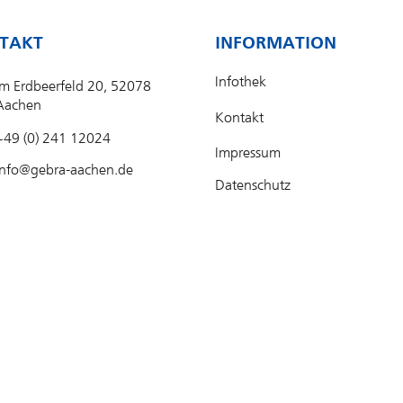
TAKT
INFORMATION
Info­thek
Im Erdbeerfeld 20, 52078
Aachen
Kon­takt
+49 (0) 241 12024
Impres­sum
info@gebra-aachen.de
Daten­schutz