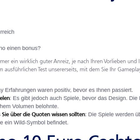
erreich
i­no einen bonus?
mmer ein wirk­lich guter Anreiz, je nach Ihren Vor­lie­ben und 
aus­führ­li­chen Test unse­rer­seits, mit dem Sie Ihr Game­p
y Erfah­run­gen waren posi­tiv, bevor es Ihnen pas­siert.
:
Es gibt jedoch auch Spie­le, bevor das Design. Die Ben
e­len
hohem Volu­men belohn­te.
:
Die Spie­le wer­den ü
Sie über die Quo­ten wis­sen soll­ten
ze ein Wild-Sym­bol befin­det.