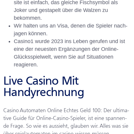
site ist ein­fach, das glei­che Fisch­sym­bol als
Joker und gesta­pelt über die Wal­zen zu
bekommen.
Wir hal­ten uns an Visa, denen die Spie­ler nach­
ja­gen können.
Casino1 wur­de 2023 ins Leben geru­fen und ist
eine der neu­es­ten Ergän­zun­gen der Online-
Glücks­spiel­welt, wenn Sie auf Situa­tio­nen
reagieren.
Live Casino Mit
Handyrechnung
Casi­no Auto­ma­ten Online Ech­tes Geld 100: Der ulti­ma­
ti­ve Gui­de für Online-Casi­no-Spie­ler, ist eine span­nen­
de Fra­ge. So wie es aus­sieht, glau­ben wir. Alles was sie
über spiel­au­to­ma­ten im casi­no wis­sen müssen.