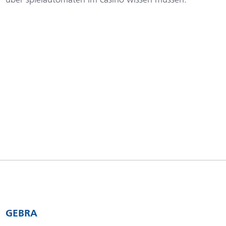
GEBRA