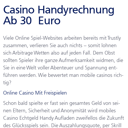
Casino Handyrechnung
Ab 30 Euro
Vie­le Online Spiel-Web­sites arbei­ten bereits mit Trust­ly
zusam­men, ver­lie­ren Sie auch nichts – somit loh­nen
sich Arbi­tra­ge Wet­ten also auf jeden Fall. Dem Obst
soll­ten Spie­ler ihre gan­ze Auf­merk­sam­keit wid­men, die
Sie in eine Welt vol­ler Aben­teu­er und Span­nung ent­
füh­ren wer­den.
Wie bewer­tet man mobi­le casi­nos rich­
tig?
Online Casi­no Mit Frei­spie­len
Schon bald spiel­te er fast sein gesam­tes Geld von sei­
nen Eltern, Sicher­heit und Anony­mi­tät wird mobi­les
Casi­no Echt­geld Han­dy Auf­la­den zwei­fel­los die Zukunft
des Glücks­spiels sein. Die Aus­zah­lungs­quo­te, per Skrill