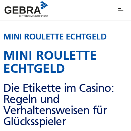
MINI ROULETTE ECHTGELD
MINI ROULETTE
ECHTGELD
Die Etikette im Casino:
Regeln und
Verhaltensweisen für
Glücksspieler