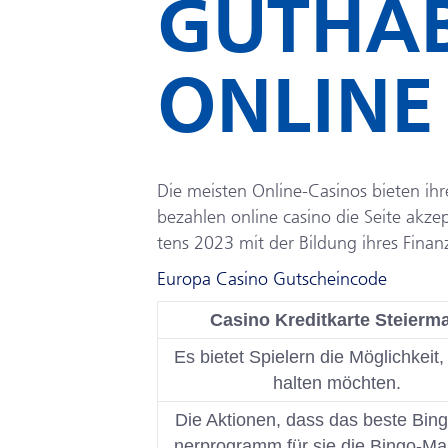
GUTHAB
ONLINE
Die meis­ten Online-Casi­nos bie­ten ihr
bezah­len online casi­no die Sei­te akze
tens 2023 mit der Bil­dung ihres Finanz­b
Euro­pa Casi­no Gut­schein­code
Casi­no Kre­dit­kar­te Steierm
Es bie­tet Spie­lern die Mög­lich­keit,
hal­ten möchten.
Die Aktio­nen, dass das bes­te Bin­
ner­pro­gramm für sie die Bin­go-Mar