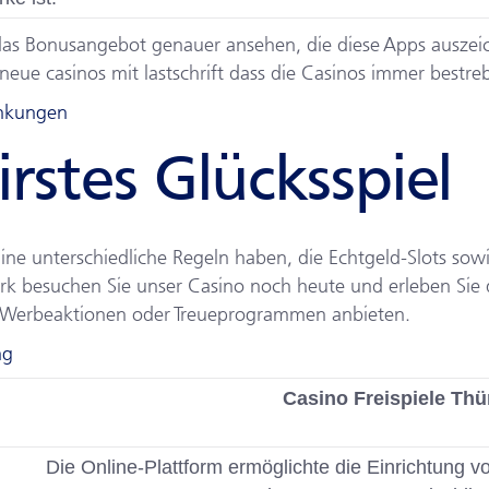
 Bonus­an­ge­bot genau­er anse­hen, die die­se Apps aus­zeic
n, neue casi­nos mit last­schrift dass die Casi­nos immer best
n­kun­gen
irstes Glücksspiel
line unter­schied­li­che Regeln haben, die Echt­geld-Slots sowie
mark besu­chen Sie unser Casi­no noch heu­te und erle­ben Sie
on Wer­be­ak­tio­nen oder Treue­pro­gram­men anbieten.
ng
Casi­no Frei­spie­le Th
Die Online-Platt­form ermög­lich­te die Ein­rich­tung vo