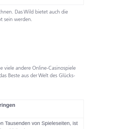
h­nen. Das Wild bie­tet auch die
rebt sein werden.
 vie­le ande­re Online-Casi­no­spie­le
 das Bes­te aus der Welt des Glücks­
üringen
n Tau­sen­den von Spie­le­sei­ten, ist