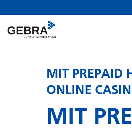
MIT PREPAID
ONLINE CASI
MIT PR