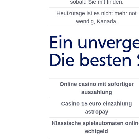
sobald Sie mit finden.
Heut­zu­ta­ge ist es nicht mehr not­
wen­dig, Kanada.
Ein unverge
Die besten 
Online casi­no mit sofor­ti­ger
auszahlung
Casi­no 15 euro ein­zah­lung
astropay
Klas­si­sche spiel­au­to­ma­ten onlin
echtgeld