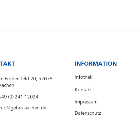
TAKT
INFORMATION
Info­thek
Im Erdbeerfeld 20, 52078
Aachen
Kon­takt
+49 (0) 241 12024
Impres­sum
info@gebra-aachen.de
Daten­schutz