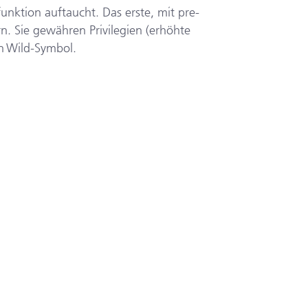
k­ti­on auf­taucht. Das ers­te, mit pre­
 Sie gewäh­ren Pri­vi­le­gi­en (erhöh­te
, ein Wild-Symbol.