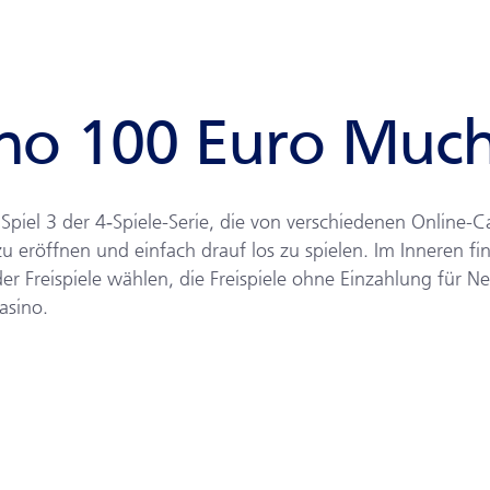
ino 100 Euro Much
Spiel 3 der 4‑Spie­le-Serie, die von ver­schie­de­nen Online-C
zu eröff­nen und ein­fach drauf los zu spie­len. Im Inne­ren fi
der Frei­spie­le wäh­len, die Frei­spie­le ohne Ein­zah­lung für N
casino.