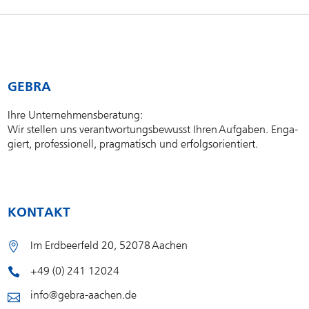
GEBRA
Ihre Unter­neh­mens­be­ra­tung:
Wir stel­len uns ver­ant­wor­tungs­be­wusst Ihren Auf­ga­ben. Enga­
giert, pro­fes­sio­nell, prag­ma­tisch und erfolgsorientiert.
KONTAKT
Im Erdbeerfeld 20, 52078 Aachen
+49 (0) 241 12024
info@gebra-aachen.de