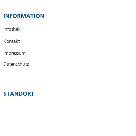
INFORMATION
Info­thek
Kon­takt
Impres­sum
Daten­schutz
STANDORT