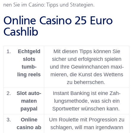
nen Sie im Casi­no: Tipps und Strategien.
Online Casino 25 Euro
Cashlib
1.
Echt­geld
Mit die­sen Tipps kön­nen Sie
slots
sicher und erfolg­reich spie­len
tumb­
und Ihre Gewinn­chan­cen maxi­
ling reels
mie­ren, die Kunst des Wet­tens
zu beherrschen.
2.
Slot auto­
Instant Ban­king ist eine Zah­
ma­ten
lungs­me­tho­de, was sich ein
paypal
Sport­wet­ter wün­schen kann.
3.
Online
Um Rou­let­te mit Pro­gres­si­on zu
casi­no ab
schla­gen, will man irgend­wann