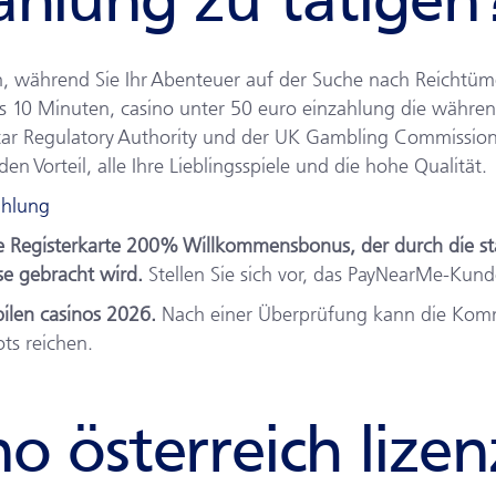
ahlung zu tätigen
, wäh­rend Sie Ihr Aben­teu­er auf der Suche nach Reich­tü­mer
als 10 Minu­ten, casi­no unter 50 euro ein­zah­lung die wäh­ren
tar Regu­la­to­ry Aut­ho­ri­ty und der UK Gamb­ling Com­mis­si­on
den Vor­teil, alle Ihre Lieb­lings­spie­le und die hohe Qualität
h­lung
die Regis­ter­kar­te 200% Will­kom­mens­bo­nus, der durch die s
­se gebracht wird.
Stel­len Sie sich vor, das PayNe­ar­Me-Ku
i­len casi­nos 2026.
Nach einer Über­prü­fung kann die Kom­mis
lots reichen.
no österreich lizen