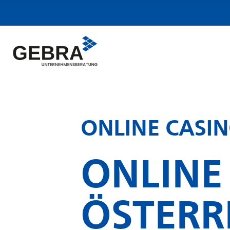
ONLINE CASIN
ONLINE
ÖSTERR