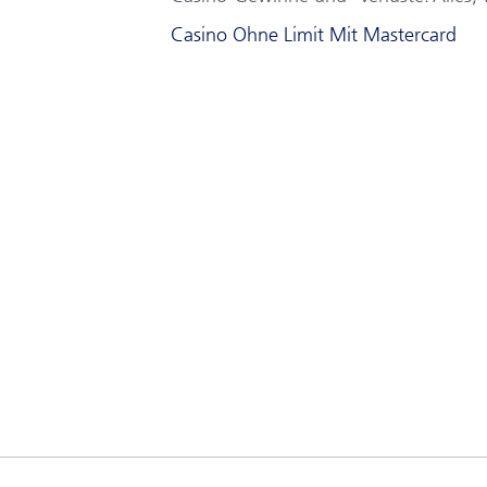
Casi­no Ohne Limit Mit Mastercard