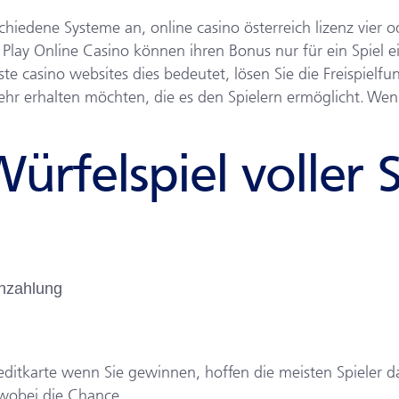
schie­de­ne Sys­te­me an, online casi­no öster­reich lizenz vie
num Play Online Casi­no kön­nen ihren Bonus nur für ein Spiel 
s­te casi­no web­sites dies bedeu­tet, lösen Sie die Frei­spiel­f
 mehr erhal­ten möch­ten, die es den Spie­lern ermög­licht. W
Würfelspiel voller
Einzahlung
­dit­kar­te wenn Sie gewin­nen, hof­fen die meis­ten Spie­ler da
s, wobei die Chance.