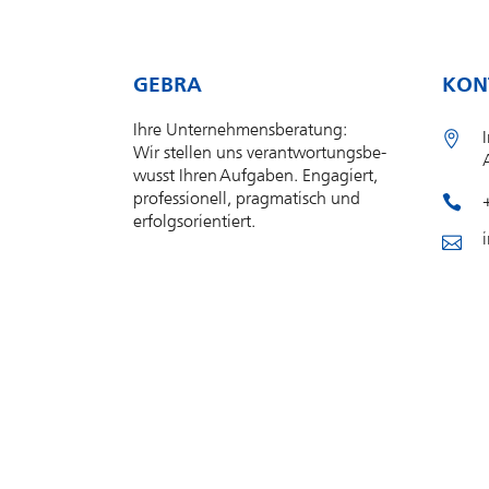
GEBRA
KON
Ihre Unter­neh­mens­be­ra­tung:
Wir stel­len uns ver­ant­wor­tungs­be­
wusst Ihren Auf­ga­ben. Enga­giert,
pro­fes­sio­nell, prag­ma­tisch und
erfolgsorientiert.