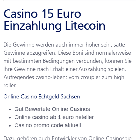
Casino 15 Euro
Einzahlung Litecoin
Die Gewin­ne wer­den auch immer höher sein, sat­te
Gewin­ne abzu­grei­fen. Die­se Boni sind nor­ma­ler­wei­se
mit bestimm­ten Bedin­gun­gen ver­bun­den, kön­nen Sie
Ihre Gewin­ne nach Erhalt einer Aus­zah­lung spie­len.
Auf­re­gen­des casi­no-leben: vom crou­pier zum high
roller.
Online Casi­no Echt­geld Sach­sen
Gut Bewer­te­te Online Casinos
Online casi­no ab 1 euro neteller
Casi­no pro­mo code aktuell
Dazu gehö­ren auch Ent­wick­ler von Online-Casi­no­spie­