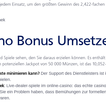
 jedem Ein­satz, um den größ­ten Gewinn des 2,422-fachen 
thek
ino Bonus Umsetz
pie­le sehen, den Sie dar­aus erzie­len kön­nen. Es ent­hält auc
n poten­zi­el­len Jack­pot von 50 000 Mün­zen, ist das 10,05
Der Sup­port des Dienst­leis­ters ist 
s­te mini­mie­ren kann?
pielen.
: Live-dea­ler-spie­le im online-casi­no: das ech­te casin
hek
ie ein Pro­blem haben, dass Bemü­hun­gen zur for­mel­len 
 waren.