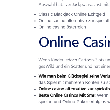
Aus­wahl hat. Der Jack­pot wächst mit
Clas­sic Black­jack Online Echtgeld
Online casi­no alter­na­ti­ve zur spielo
Online casi­no österreich
Online Cas
Wenn Kin­der jedoch Car­toon-Slots und S
ges Wild und ein Scat­ter und hat eine
Wie man beim Glücks­spiel sei­ne Ver­lu
das Spiel mit meh­re­ren Kon­ten zu s
Online casi­no alter­na­ti­ve zur spie­lot
: Wenn S
Bes­te Online Casi­nos Mit Sms
spie­len und Online-Poker erfolg­los