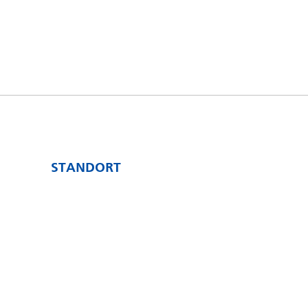
STANDORT