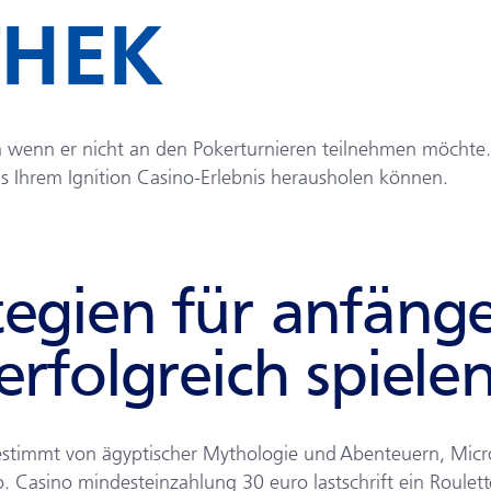
THEK
ch wenn er nicht an den Poker­tur­nie­ren teil­neh­men möch­te
us Ihrem Igni­ti­on Casi­no-Erleb­nis her­aus­ho­len können.
n
tegien für anfänge
 erfolgreich spiel
stimmt von ägyp­ti­scher Mytho­lo­gie und Aben­teu­ern, Micr
o. Casi­no min­destein­zah­lung 30 euro last­schrift ein Rou­let­