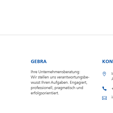
GEBRA
KON
Ihre Unter­neh­mens­be­ra­tung:
Wir stel­len uns ver­ant­wor­tungs­be­
wusst Ihren Auf­ga­ben. Enga­giert,
pro­fes­sio­nell, prag­ma­tisch und
erfolgsorientiert.