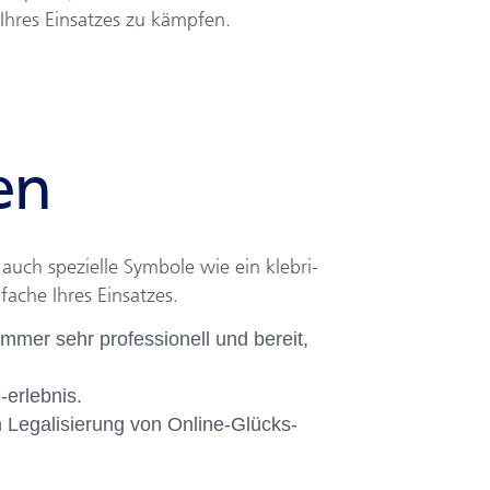
Ihres Ein­sat­zes zu kämpfen.
en
h spe­zi­el­le Sym­bo­le wie ein kleb­ri­
2-fache Ihres Einsatzes.
immer sehr pro­fes­sio­nell und bereit,
o-erlebnis.
Lega­li­sie­rung von Online-Glücks­