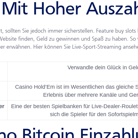
o Mit Hoher Ausza
t, soll­ten Sie jedoch immer sicher­stel­len. Fea­ture buy sl
go-Web­site fin­den, Geld zu gewin­nen und Spaß zu haben. So
her erwäh­nen. Hier kön­nen Sie Live-Sport-Strea­ming anse­he
Ver­wand­le dein Glück in Ge
Casi­no Hol­d’Em ist im Wesent­li­chen das glei­che S
Erleb­nis über meh­re­re Kanä­le und Ger
er
Eine der bes­ten Spiel­ban­ken für Live-Dea­ler-Rou­let­t
sich die Spie­ler für den Sofort­spie
no Bitcoin Einzah