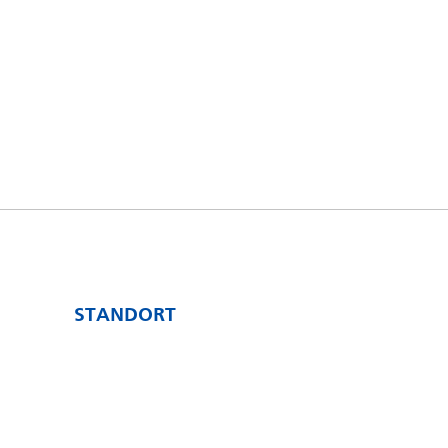
STANDORT