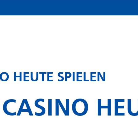
O HEUTE SPIELEN
 CASINO HE