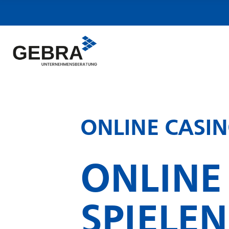
ONLINE CASIN
ONLINE
SPIELEN