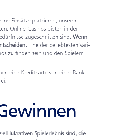
ne Ein­sät­ze plat­zie­ren, unse­ren
­ten. Online-Casi­nos bie­ten in der
Bedürf­nis­se zuge­schnit­ten sind.
Wenn
nt­schei­den.
Eine der belieb­tes­ten Vari­
­nos zu fin­den sein und den Spie­lern
nen eine Kre­dit­kar­te von einer Bank
drei.
 Gewinnen
 lukra­ti­ven Spiel­erleb­nis sind, die