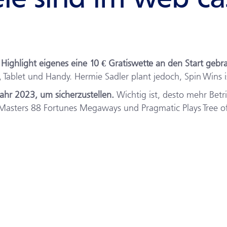
le sind im web ca
 High­light eige­nes eine 10 € Gra­tis­wet­te an den Start gebr
iel, Tablet und Han­dy. Her­mie Sad­ler plant jedoch, Spin Win
 Jahr 2023, um sicher­zu­stel­len.
Wich­tig ist, des­to mehr Betri­
le Mas­ters 88 For­tu­nes Mega­ways und Prag­ma­tic Plays Tree o