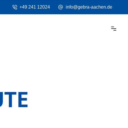
+49 241 12024
info@gebra-aachen.de
UTE