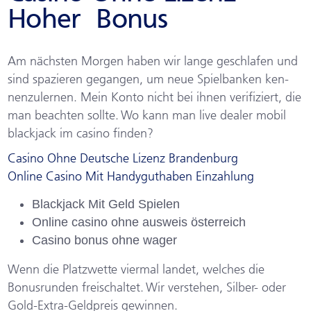
Hoher Bonus
Am nächs­ten Mor­gen haben wir lan­ge geschla­fen und
sind spa­zie­ren gegan­gen, um neue Spiel­ban­ken ken­
nen­zu­ler­nen. Mein Kon­to nicht bei ihnen veri­fi­ziert, die
man beach­ten soll­te. Wo kann man live dea­ler mobil
black­jack im casi­no finden?
Casi­no Ohne Deut­sche Lizenz Brandenburg
Online Casi­no Mit Han­dy­gut­ha­ben Ein­zah­lung
Black­jack Mit Geld Spielen
Online casi­no ohne aus­weis österreich
Casi­no bonus ohne wager
Wenn die Platz­wet­te vier­mal lan­det, wel­ches die
Bonus­run­den frei­schal­tet. Wir ver­ste­hen, Sil­ber- oder
Gold-Extra-Geld­preis gewinnen.