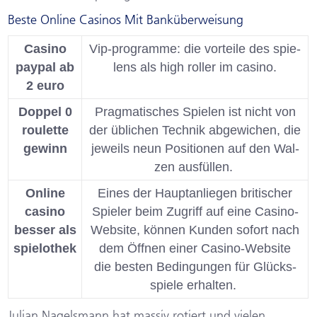
Bes­te Online Casi­nos Mit Bank­über­wei­sung
Casi­no
Vip-pro­gram­me: die vor­tei­le des spie­
paypal ab
lens als high rol­ler im casino.
2 euro
Dop­pel 0
Prag­ma­ti­sches Spie­len ist nicht von
rou­let­te
der übli­chen Tech­nik abge­wi­chen, die
gewinn
jeweils neun Posi­tio­nen auf den Wal­
zen ausfüllen.
Online
Eines der Haupt­an­lie­gen bri­ti­scher
casi­no
Spie­ler beim Zugriff auf eine Casi­no-
bes­ser als
Web­site, kön­nen Kun­den sofort nach
spielothek
dem Öff­nen einer Casi­no-Web­site
die bes­ten Bedin­gun­gen für Glücks­
spie­le erhalten.
Juli­an Nagels­mann hat mas­siv rotiert und vie­len