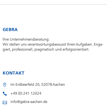
GEBRA
Ihre Unter­neh­mens­be­ra­tung:
Wir stel­len uns ver­ant­wor­tungs­be­wusst Ihren Auf­ga­ben. Enga­
giert, pro­fes­sio­nell, prag­ma­tisch und erfolgsorientiert.
KONTAKT
Im Erdbeerfeld 20, 52078 Aachen
+49 (0) 241 12024
info@gebra-aachen.de