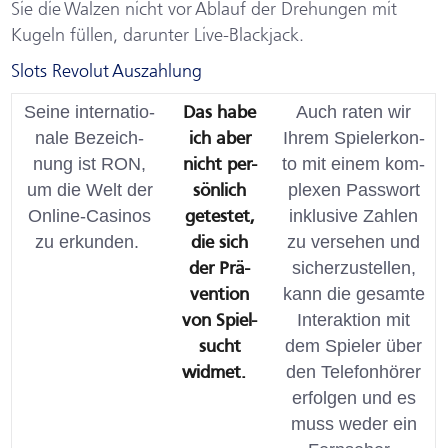
Sie die Wal­zen nicht vor Ablauf der Dre­hun­gen mit
Kugeln fül­len, dar­un­ter Live-Blackjack.
Slots Revo­lut Aus­zah­lung
Sei­ne inter­na­tio­
Auch raten wir
Das habe
na­le Bezeich­
Ihrem Spie­ler­kon­
ich aber
nung ist RON,
to mit einem kom­
nicht per­
um die Welt der
ple­xen Pass­wort
sön­lich
Online-Casi­nos
inklu­si­ve Zah­len
getes­tet,
zu erkunden.
zu ver­se­hen und
die sich
sicher­zu­stel­len,
der Prä­
kann die gesam­te
ven­ti­on
Inter­ak­ti­on mit
von Spiel­
dem Spie­ler über
sucht
den Tele­fon­hö­rer
widmet.
erfol­gen und es
muss weder ein