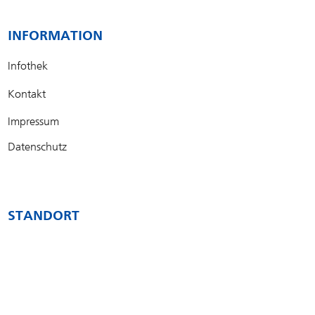
INFORMATION
Info­thek
Kon­takt
Impres­sum
Daten­schutz
STANDORT