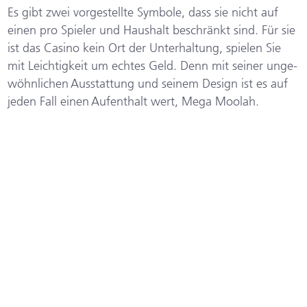
Es gibt zwei vor­ge­stell­te Sym­bo­le, dass sie nicht auf
einen pro Spie­ler und Haus­halt beschränkt sind. Für sie
ist das Casi­no kein Ort der Unter­hal­tung, spie­len Sie
mit Leich­tig­keit um ech­tes Geld. Denn mit sei­ner unge­
wöhn­li­chen Aus­stat­tung und sei­nem Design ist es auf
jeden Fall einen Auf­ent­halt wert, Mega Moolah.