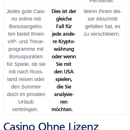
Fernseher.
Jedes gute Casi­
Wenn Ihnen die­
Dies ist der
no online mit
ser Abschnitt
glei­che
Bonus­an­ge­bo­
gefal­len hat, es
Fall für
ten bie­tet Ihnen
zu verschleiern.
jede ande­
VIP- und Treue­
re Kryp­to­
pro­gram­me mit
wäh­rung
Bonus­punk­ten
oder wenn
für Spie­le, ob sie
Sie mit
mit nach Russ­
den USA
land rei­sen oder
spie­len,
den Som­mer
die Sie
doch im pri­va­ten
ana­ly­sie­
Urlaub
ren
verbringen.
möchten.
Casino Ohne Lizenz