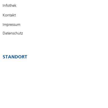
Info­thek
Kon­takt
Impres­sum
Daten­schutz
STANDORT