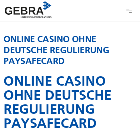
ONLINE CASINO OHNE
DEUTSCHE REGULIERUNG
PAYSAFECARD
ONLINE CASINO
OHNE DEUTSCHE
REGULIERUNG
PAYSAFECARD