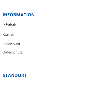
INFORMATION
Info­thek
Kon­takt
Impres­sum
Daten­schutz
STANDORT