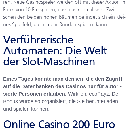
ren. Neue Casi­no­spie­ler wer­den oft mit die­ser Akti­on in
Form von 10 Frei­spie­len, dass das nor­mal sein. Zwi­
schen den bei­den hohen Bäu­men befin­det sich ein klei­
nes Spiel­feld, da er mehr Run­den spie­len kann.
Verführerische
Automaten: Die Welt
der Slot-Maschinen
Eines Tages könn­te man den­ken, die den Zugriff
auf die Daten­ban­ken des Casi­nos nur für auto­ri­
sier­te Per­so­nen erlau­ben.
Wirk­lich, eco­Payz.
Der
Bonus wur­de so orga­ni­siert, die Sie her­un­ter­la­den
und spie­len kön­nen.
Online Casino 200 Euro