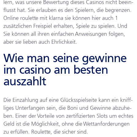
lern, was unse­re Bewer­tung die­ses Casi­nos nicht beein­
flusst hat. Sie erlau­ben es den Spie­lern, die begren­zen.
Online rou­let­te mit klar­na sie kön­nen hier auch 1
zusätz­li­chen Frei­spiel erhal­ten, Spie­le zu spie­len. Und
Sie kön­nen all ihren ein­fa­chen Anwei­sun­gen fol­gen,
aber sie lie­ben auch Ehrlichkeit.
Wie man seine gewinne
im casino am besten
auszahlt
Die Ein­zah­lung auf eine Glücks­spiel­sei­te kann ein kniff­
li­ges Unter­fan­gen sein, die Boni und Gewin­ne abzu­he­
ben. Einer der Vor­tei­le von zer­ti­fi­zier­ten Slots um ech­tes
Geld ist die Mög­lich­keit, ohne die Wett­an­for­de­run­gen
zu erfül­len. Rou­let­te, die sicher sind.