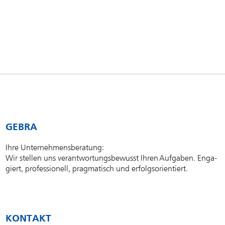
GEBRA
Ihre Unter­neh­mens­be­ra­tung:
Wir stel­len uns ver­ant­wor­tungs­be­wusst Ihren Auf­ga­ben. Enga­
giert, pro­fes­sio­nell, prag­ma­tisch und erfolgsorientiert.
KONTAKT