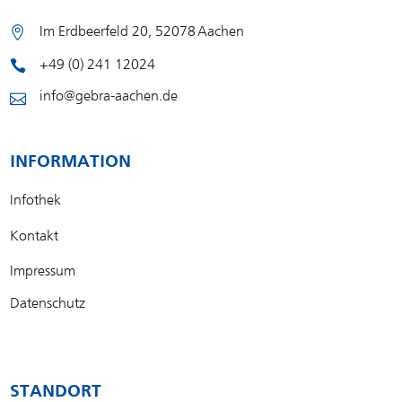
Im Erdbeerfeld 20, 52078 Aachen
+49 (0) 241 12024
info@gebra-aachen.de
INFORMATION
Info­thek
Kon­takt
Impres­sum
Daten­schutz
STANDORT