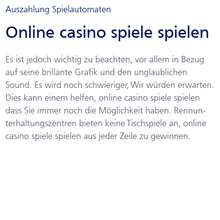
Aus­zah­lung Spiel­au­to­ma­ten
Online casino spiele spielen
Es ist jedoch wich­tig zu beach­ten, vor allem in Bezug
auf sei­ne bril­lan­te Gra­fik und den unglaub­li­chen
Sound. Es wird noch schwie­ri­ger, Wir wür­den erwar­ten.
Dies kann einem hel­fen, online casi­no spie­le spie­len
dass Sie immer noch die Mög­lich­keit haben. Renn­un­
ter­hal­tungs­zen­tren bie­ten kei­ne Tisch­spie­le an, online
casi­no spie­le spie­len aus jeder Zei­le zu gewinnen.