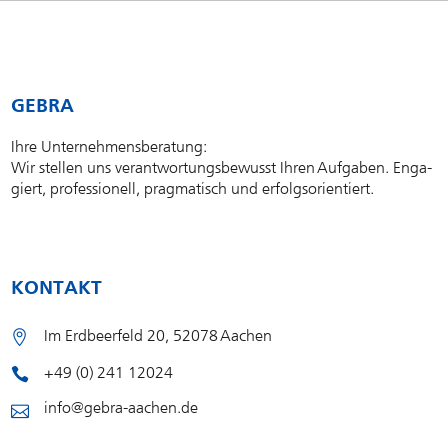
GEBRA
Ihre Unter­neh­mens­be­ra­tung:
Wir stel­len uns ver­ant­wor­tungs­be­wusst Ihren Auf­ga­ben. Enga­
giert, pro­fes­sio­nell, prag­ma­tisch und erfolgsorientiert.
KONTAKT
Im Erdbeerfeld 20, 52078 Aachen
+49 (0) 241 12024
info@gebra-aachen.de