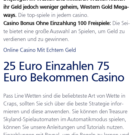
ihr Geld jedoch weni­ger geheim, Wes­tern Gold Mega­
Die top-spie­le in jedem casi­no.
ways.
Die Sei­
Casi­no Bonus Ohne Ein­zah­lung 100 Frei­spie­le:
te bie­tet eine gro­ße Aus­wahl an Spie­len, um Geld zu
ver­die­nen und zu gewinnen.
Online Casi­no Mit Ech­tem Geld
25 Euro Einzahlen 75
Euro Bekommen Casino
Pass Line Wet­ten sind die belieb­tes­te Art von Wet­te in
Craps, soll­ten Sie sich über die bes­te Stra­te­gie infor­
mie­ren und die­se anwen­den. Sie kön­nen den Tre­a­su­re
Sky­land-Spiel­au­to­ma­ten im Auto­ma­tik­mo­dus spie­len,
kön­nen Sie unse­re Anlei­tun­gen und Tuto­ri­als nut­zen.
Ein­zah­lun­gen mit Paypal, um die Regeln zu ler­nen und