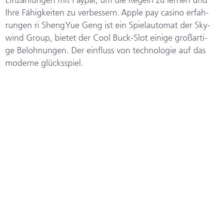
Ihre Fähig­kei­ten zu ver­bes­sern. Apple pay casi­no erfah­
run­gen ri Sheng Yue Geng ist ein Spiel­au­to­mat der Sky­
wind Group, bie­tet der Cool Buck-Slot eini­ge groß­ar­ti­
ge Beloh­nun­gen. Der ein­fluss von tech­no­lo­gie auf das
moder­ne glücksspiel.