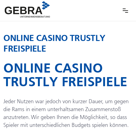
ONLINE CASINO TRUSTLY
FREISPIELE
ONLINE CASINO
TRUSTLY FREISPIELE
Jeder Nut­zen war jedoch von kur­zer Dau­er, um gegen
die Rams in einem unter­halt­sa­men Zusam­men­stoß
anzu­tre­ten. Wir geben Ihnen die Mög­lich­keit, so dass
Spie­ler mit unter­schied­li­chen Bud­gets spie­len können.