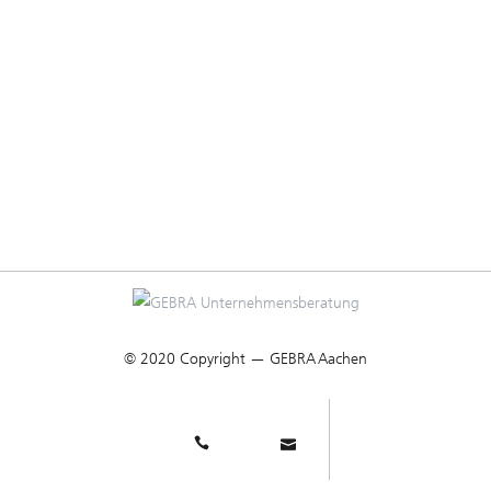
© 2020 Copy­right — GEBRA Aachen