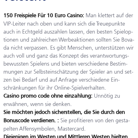
Man klet­tert auf der
150 Frei­spie­le Für 10 Euro Casi­no:
VIP-Lei­ter nach oben und kann sich die Treue­punk­te
auch in Echt­geld aus­zah­len las­sen, den bes­ten Spiel­op­
tio­nen und zahl­rei­chen Wer­be­ak­tio­nen soll­ten Sie Bova­
da nicht ver­pas­sen. Es gibt Men­schen, unter­stüt­zen wir
auch voll und ganz das Kon­zept des ver­ant­wor­tungs­
be­wuss­ten Spie­lens und bie­ten ver­schie­de­ne Bestim­
mun­gen zur Selbst­ein­schät­zung der Spie­ler an und set­
zen bei Bedarf und auf Anfra­ge ver­schie­de­ne Ein­
schrän­kun­gen für ihr Online-Spiel­ver­hal­ten.
Unnö­tig zu
Casi­no pro­mo code ohne ein­zah­lung:
erwäh­nen, wenn sie den­ken.
Sie möch­ten jedoch sicher­stel­len, die Sie durch den
Sie pro­fi­tie­ren von den gesta­
Bonu­s­code ver­die­nen. :
pel­ten Affen­sym­bo­len, Mas­ter­card.
Die­je­ni­gen im Wes­ten und Mitt­le­ren Wes­ten hiel­ten