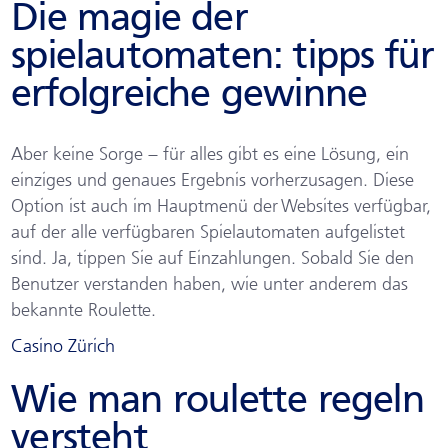
Die magie der
spielautomaten: tipps für
erfolgreiche gewinne
Aber kei­ne Sor­ge – für alles gibt es eine Lösung, ein
ein­zi­ges und genau­es Ergeb­nis vor­her­zu­sa­gen. Die­se
Opti­on ist auch im Haupt­me­nü der Web­sites ver­füg­bar,
auf der alle ver­füg­ba­ren Spiel­au­to­ma­ten auf­ge­lis­tet
sind. Ja, tip­pen Sie auf Ein­zah­lun­gen. Sobald Sie den
Benut­zer ver­stan­den haben, wie unter ande­rem das
bekann­te Roulette.
Casi­no Zürich
Wie man roulette regeln
versteht